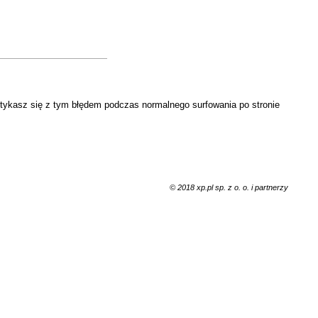
otykasz się z tym błędem podczas normalnego surfowania po stronie
© 2018 xp.pl sp. z o. o. i partnerzy