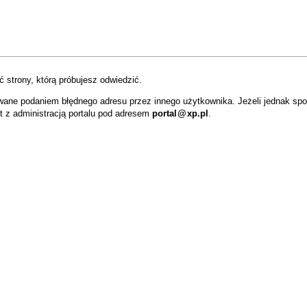
 strony, którą próbujesz odwiedzić.
wane podaniem błędnego adresu przez innego użytkownika. Jeżeli jednak sp
t z administracją portalu pod adresem
portal
@
xp.pl
.