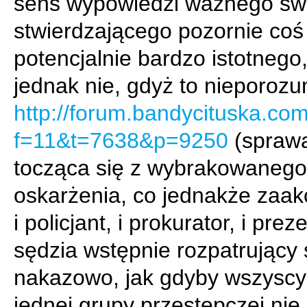
sens wypowiedzi ważnego św
stwierdzającego pozornie coś
potencjalnie bardzo istotnego,
jednak nie, gdyż to nieporozu
http://forum.bandycituska.co
f=11&t=7638&p=9250
(spraw
tocząca się z wybrakowanego
oskarżenia, co jednakże zaak
i policjant, i prokurator, i prez
sędzia wstępnie rozpatrujący
nakazowo, jak gdyby wszyscy 
jednej grupy przestępczej nie