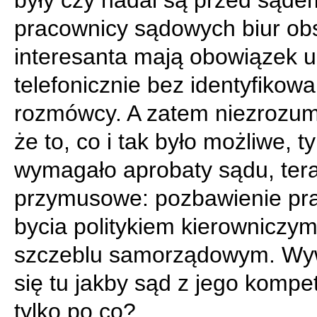
były czy nadal są przed sąde
pracownicy sądowych biur obs
interesanta mają obowiązek u
telefonicznie bez identyfikowa
rozmówcy. A zatem niezrozumi
że to, co i tak było możliwe, t
wymagało aprobaty sądu, tera
przymusowe: pozbawienie pr
bycia politykiem kierowniczy
szczeblu samorządowym. Wy
się tu jakby sąd z jego kompet
tylko po co?