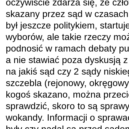
oczywiście zdarza się, że czł
skazany przez sąd w czasach,
był jeszcze politykiem, startuj
wyborów, ale takie rzeczy mo
podnosić w ramach debaty pub
a nie stawiać poza dyskusją 
na jakiś sąd czy 2 sądy niski
szczebla (rejonowy, okręgowy)
kogoś skazano, można przeci
sprawdzić, skoro to są sprawy
wokandy. Informacji o sprawac