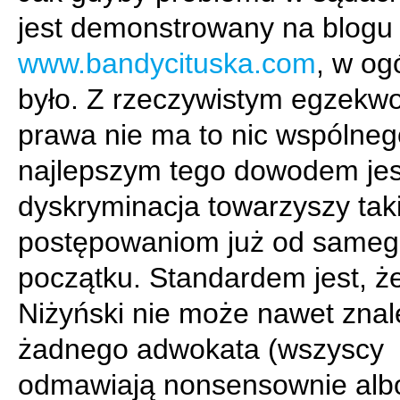
jest demonstrowany na blogu
www.bandycituska.com
, w og
było. Z rzeczywistym egzek
prawa nie ma to nic wspólneg
najlepszym tego dowodem jest
dyskryminacja towarzyszy tak
postępowaniom już od same
początku. Standardem jest, że
Niżyński nie może nawet znal
żadnego adwokata (wszyscy
odmawiają nonsensownie alb