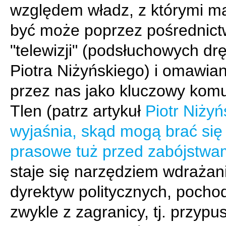
względem władz, z którymi ma
być może poprzez pośrednic
"telewizji" (podsłuchowych drę
Piotra Niżyńskiego) i omawian
przez nas jako kluczowy komu
Tlen (patrz artykuł
Piotr Niżyń
wyjaśnia, skąd mogą brać się 
prasowe tuż przed zabójstwa
staje się narzędziem wdrażan
dyrektyw politycznych, pocho
zwykle z zagranicy, tj. przypu