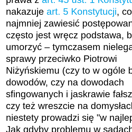
nakazuje
art. 5 Konstytucji
, co
najmniej zawiesić postępowan
często jest wręcz podstawa, b
umorzyć – tymczasem nieleg
sprawy przeciwko Piotrowi
Niżyńskiemu (czy to w ogóle 
dowodów, czy na dowodach
sfingowanych i jaskrawie fałs
czy też wreszcie na domysłac
niestety prowadzi się "w najle
Jak gdyby problemu w sądach