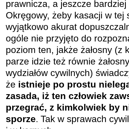
prawnicza, a jeszcze bardziej
Okręgowy, żeby kasacji w tej 
wyjątkowo akurat dopuszczaln
ogóle nie przyjęto do rozpozn
poziom ten, jakże żałosny (z 
parze idzie też równie żałosn
wydziałów cywilnych) świadcz
że
istnieje po prostu nieleg
zasada, iż ten człowiek za
przegrać, z kimkolwiek by n
sporze
. Tak w sprawach cywil