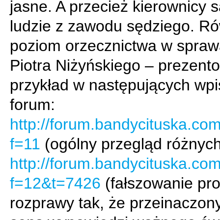
jasne. A przecież kierownicy 
ludzie z zawodu sędziego. R
poziom orzecznictwa w spra
Piotra Niżyńskiego – prezent
przykład w następujących wp
forum:
http://forum.bandycituska.co
f=11
(ogólny przegląd różnych
http://forum.bandycituska.co
f=12&t=7426
(fałszowanie pro
rozprawy tak, że przeinaczony