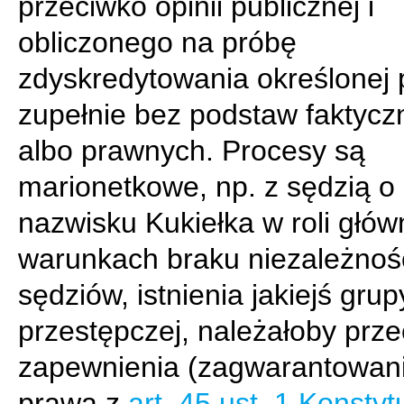
przeciwko opinii publicznej i
obliczonego na próbę
zdyskredytowania określonej 
zupełnie bez podstaw faktycz
albo prawnych. Procesy są
marionetkowe, np. z sędzią o
nazwisku Kukiełka w roli głów
warunkach braku niezależnoś
sędziów, istnienia jakiejś grup
przestępczej, należałoby prze
zapewnienia (zagwarantowan
prawa z
art. 45 ust. 1 Konstytu