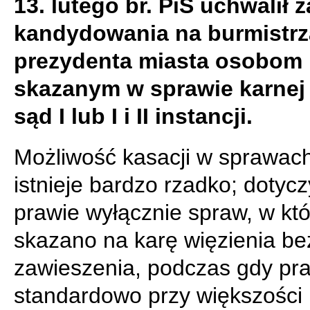
13. lutego br. PiS uchwalił 
kandydowania na burmistrz
prezydenta miasta osobom
skazanym w sprawie karnej
sąd I lub I i II instancji.
Możliwość kasacji w sprawac
istnieje bardzo rzadko; dotycz
prawie wyłącznie spraw, w kt
skazano na karę więzienia be
zawieszenia, podczas gdy pr
standardowo przy większości