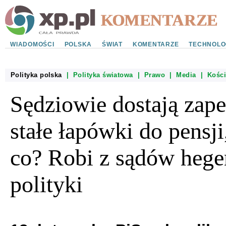
WIADOMOŚCI
POLSKA
ŚWIAT
KOMENTARZE
TECHNOLO
Polityka polska
|
Polityka światowa
|
Prawo
|
Media
|
Kości
Sędziowie dostają zap
stałe łapówki do pensji
co? Robi z sądów heg
polityki