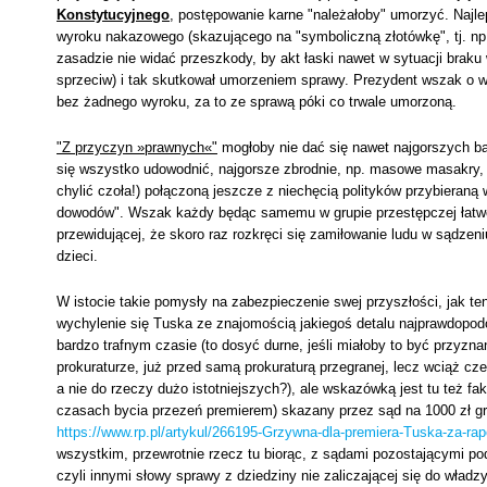
Konstytucyjnego
, postępowanie karne "należałoby" umorzyć. Najl
wyroku nakazowego (skazującego na "symboliczną złotówkę", tj. np.
zasadzie nie widać przeszkody, by akt łaski nawet w sytuacji braku
sprzeciw) i tak skutkował umorzeniem sprawy. Prezydent wszak o wn
bez żadnego wyroku, za to ze sprawą póki co trwale umorzoną.
"Z przyczyn »prawnych«"
mogłoby nie dać się nawet najgorszych ba
się wszystko udowodnić, najgorsze zbrodnie, np. masowe masakry, a
chylić czoła!) połączoną jeszcze z niechęcią polityków przybieraną
dowodów". Wszak każdy będąc samemu w grupie przestępczej łatwo t
przewidującej, że skoro raz rozkręci się zamiłowanie ludu w sądzen
dzieci.
W istocie takie pomysły na zabezpieczenie swej przyszłości, jak te
wychylenie się Tuska ze znajomością jakiegoś detalu najprawdopodo
bardzo trafnym czasie (to dosyć durne, jeśli miałoby to być przyz
prokuraturze, już przed samą prokuraturą przegranej, lecz wciąż cz
a nie do rzeczy dużo istotniejszych?), ale wskazówką jest tu też fak
czasach bycia przezeń premierem) skazany przez sąd na 1000 zł g
https://www.rp.pl/artykul/266195-Grzywna-dla-premiera-Tuska-za-rap
wszystkim, przewrotnie rzecz tu biorąc, z sądami pozostającymi pod 
czyli innymi słowy sprawy z dziedziny nie zaliczającej się do wład