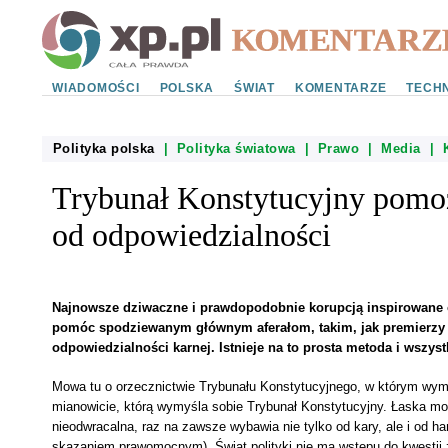
WIADOMOŚCI
POLSKA
ŚWIAT
KOMENTARZE
TECHN
Polityka polska
|
Polityka światowa
|
Prawo
|
Media
|
Trybunał Konstytucyjny pomo
od odpowiedzialności
Najnowsze dziwaczne i prawdopodobnie korupcją inspirowane 
pomóc spodziewanym głównym aferałom, takim, jak premierzy k
odpowiedzialności karnej. Istnieje na to prosta metoda i wszystk
Mowa tu o orzecznictwie Trybunału Konstytucyjnego, w którym wymus
mianowicie, którą wymyśla sobie Trybunał Konstytucyjny. Łaska mo
nieodwracalna, raz na zawsze wybawia nie tylko od kary, ale i od h
skazaniem prawomocnym). Świat polityki nie ma wstępu do kwestii 