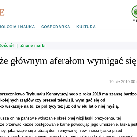
E-
OLOGIA I NAUKA
GOSPODARKA
KULTURA
Kościół
|
Znane marki
że głównym aferałom wymigać się
19 sie 2019 00:
orzecznictwo Trybunału Konstytucyjnego z roku 2018 ma szansę bardzo
olejnych rządów czy prezesi telewizji, wymigać się od
o wskazuje na to, że politycy też już od wielu lat o niej myślą.
za on na państwie wdrażanie określonej wizji łaski prezydenta, tej
że przerwać każde postępowanie karne powodując jego umorzenie, łaska jes
ańby, jaka wiąże się z utratą domniemywanej niewinności (łaska przed
związanych z rozumieniem prawa łaski, nie może go kształtować, ponieważ