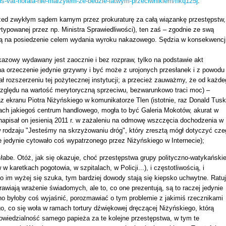
-ds-vat-horala-nie-marzylem-ze-bedzie-latwym-przeciwnikiem/nkq125j
.
zed zwykłym sądem karnym przez prokuraturę za całą wiązankę przestępstw,
typowanej przez np. Ministra Sprawiedliwości), ten zaś – zgodnie ze swą
 ją na posiedzenie celem wydania wyroku nakazowego. Sędzia w konsekwencji
kazowy wydawany jest zaocznie i bez rozpraw, tylko na podstawie akt
a orzeczenie jedynie grzywny i być może z urojonych przesłanek i z powodu
ał rozszerzeniu tej pożytecznej instytucji; a przecież zauważmy, że od każd
ględu na wartość merytoryczną sprzeciwu, bezwarunkowo traci moc) –
 ekranu Piotra Niżyńskiego w komunikatorze Tlen (istotnie, raz Donald Tusk
ach jakiegoś centrum handlowego, mogła to być Galeria Mokotów, akurat w
o napisał on jesienią 2011 r. w zażaleniu na odmowę wszczęcia dochodzenia w
 w rodzaju "Jesteśmy na skrzyżowaniu dróg", który zresztą mógł dotyczyć cze
re jedynie cytowało coś wypatrzonego przez Niżyńskiego w Internecie);
abe. Otóż, jak się okazuje, choć przestępstwa grupy polityczno-watykańskie
karetkach pogotowia, w szpitalach, w Policji...), i częstotliwością, i
o im wyżej się szuka, tym bardziej dowody stają się kiepsko uchwytne. Ratu
wiają wrażenie świadomych, ale to, co one prezentują, są to raczej jedynie
udno byłoby coś wyjaśnić, porozmawiać o tym problemie z jakimiś rzecznikami
o, co się woła w ramach tortury dźwiękowej dręczącej Niżyńskiego, którą
powiedzialność samego papieża za te kolejne przestępstwa, w tym te