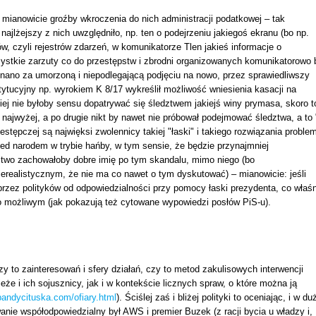
mianowicie groźby wkroczenia do nich administracji podatkowej – tak
ajlżejszy z nich uwzględniło, np. ten o podejrzeniu jakiegoś ekranu (bo np.
w, czyli rejestrów zdarzeń, w komunikatorze Tlen jakieś informacje o
zystkie zarzuty co do przestępstw i zbrodni organizowanych komunikatorowo 
nano za umorzoną i niepodlegającą podjęciu na nowo, przez sprawiedliwszy
tucyjny np. wyrokiem K 8/17 wykreślił możliwość wniesienia kasacji na
ziej nie byłoby sensu dopatrywać się śledztwem jakiejś winy prymasa, skoro t
ajwyżej, a po drugie nikt by nawet nie próbował podejmować śledztwa, a to 
tępczej są najwięksi zwolennicy takiej "łaski" i takiego rozwiązania proble
rzed narodem w trybie hańby, w tym sensie, że będzie przynajmniej
stwo zachowałoby dobre imię po tym skandalu, mimo niego (bo
ierealistycznym, że nie ma co nawet o tym dyskutować) – mianowicie: jeśli
przez polityków od odpowiedzialności przy pomocy łaski prezydenta, co właśn
o możliwym (jak pokazują też cytowane wypowiedzi posłów PiS-u).
 to zainteresowań i sfery działań, czy to metod zakulisowych interwencji
że i ich sojusznicy, jak i w kontekście licznych spraw, o które można ją
andycituska.com/ofiary.html
). Ściślej zaś i bliżej polityki to oceniając, i w du
nie współodpowiedzialny był AWS i premier Buzek (z racji bycia u władzy i,