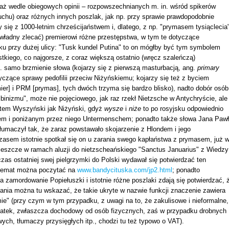
ż wedle obiegowych opinii – rozpowszechnianych m. in. wśród spikerów
uchu) oraz różnych innych poszlak, jak np. przy sprawie prawdopodobnie
y się z 1000-letnim chrześcijaństwem i, dlatego, z np. "prymasem tysiąclecia"
 władny zlecać) premierowi różne przestępstwa, w tym te dotyczące
 przy dużej ulicy: "Tusk kundel Putina" to on mógłby być tym symbolem
tkiego, co najgorsze, z coraz większą ostatnio (wręcz szaleńczą)
p. samo brzmienie słowa (kojarzy się z pierwszą masturbacją, ang.
primary
yczące sprawy pedofilii przeciw Niżyńskiemu; kojarzy się też z byciem
er] i PRM [prymas], tych dwóch trzyma się bardzo blisko), nadto dobór osób
albinizmu", może nie pojęciowego, jak raz rzekł Nietzsche w Antychryście, ale
potem Wyszyński jak Niżyński, gdyż
wysze
i
niże
to po rosyjsku odpowiednio
chem i poniżanym przez niego Untermenschem; ponadto także słowa Jana Paw
tłumaczył tak, że zaraz powstawało skojarzenie z Hlondem i jego
zasem istotnie spotkał się on u zarania swego kapłaństwa z prymasem, już 
jeszcze w ramach aluzji do nietzscheańskiego "Sanctus Januarius" z Wiedzy
zas ostatniej swej pielgrzymki do Polski wydawał się potwierdzać ten
n temat można poczytać na
www.bandycituska.com/jp2.html
; ponadto
 zamordowanie Popiełuszki i istotnie różne poszlaki zdają się potwierdzać, 
ównania można tu wskazać, że takie ukryte w nazwie funkcji znaczenie zawiera
emie" (przy czym w tym przypadku, z uwagi na to, że zakulisowe i nieformalne,
podatek, zwłaszcza dochodowy od osób fizycznych, zaś w przypadku drobnych
ch, tłumaczy przysięgłych itp., chodzi tu też typowo o VAT).