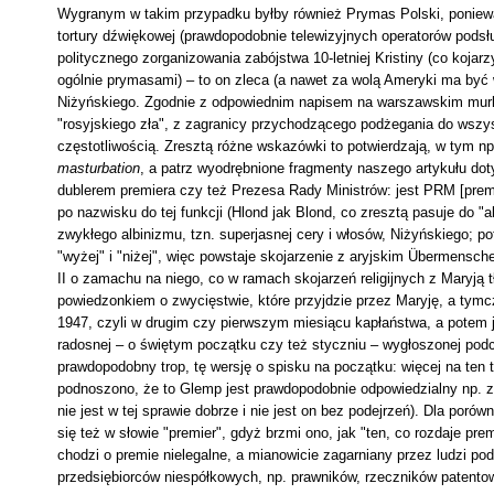
Wygranym w takim przypadku byłby również Prymas Polski, poniewa
tortury dźwiękowej (prawdopodobnie telewizyjnych operatorów podsł
politycznego zorganizowania zabójstwa 10-letniej Kristiny (co kojarz
ogólnie prymasami) – to on zleca (a nawet za wolą Ameryki ma być
Niżyńskiego. Zgodnie z odpowiednim napisem na warszawskim murku
"rosyjskiego zła", z zagranicy przychodzącego podżegania do wszys
częstotliwością. Zresztą różne wskazówki to potwierdzają, w tym n
masturbation
, a patrz wyodrębnione fragmenty naszego artykułu dot
dublerem premiera czy też Prezesa Rady Ministrów: jest PRM [premi
po nazwisku do tej funkcji (Hlond jak Blond, co zresztą pasuje do "
zwykłego albinizmu, tzn. superjasnej cery i włosów, Niżyńskiego; 
"wyżej" i "niżej", więc powstaje skojarzenie z aryjskim Übermens
II o zamachu na niego, co w ramach skojarzeń religijnych z Maryją 
powiedzonkiem o zwycięstwie, które przyjdzie przez Maryję, a tymc
1947, czyli w drugim czy pierwszym miesiącu kapłaństwa, a potem 
radosnej – o świętym początku czy też styczniu – wygłoszonej podc
prawdopodobny trop, tę wersję o spisku na początku: więcej na te
podnoszono, że to Glemp jest prawdopodobnie odpowiedzialny np. za
nie jest w tej sprawie dobrze i nie jest on bez podejrzeń). Dla por
się też w słowie "premier", gdyż brzmi ono, jak "ten, co rozdaje pr
chodzi o premie nielegalne, a mianowicie zagarniany przez ludzi 
przedsiębiorców niespółkowych, np. prawników, rzeczników patentowy