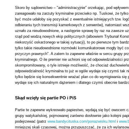
Skoro by sądownictwo – "administracyjnie" orzekając, pod wpływem 
zareagowało na zarzuty kryminalne przeciwko np. Tuskowi, że tylko n
być może udałoby się pozyskać z ewentualnie istniejących tzw. logó
odbieraniu tych transmisji kamerkowych z serwerów), natomiast ws
uznało za nieudowodnione, a następnie sprawę by raz na zawsze uz
rząd pod wodzą nowych ekip politycznych (albowiem Trybunał Konsty
niekorzyść oskarżonego w takiej sytuacji), to po pierwsze tym bard
tylko takie nieudowodnione rozmówki komunikatorowe mogły być co n
przyczyn prawnych". A zatem to zapewne właśnie w sercu grupy przes
kryminalnego. O ile premier nie uchroni się od odpowiedzialności p
skompromitowany, o tyle istnieje możliwość, że chociaż duchowień
odpowiedzialność kryminalna to już w ogóle wydaje się czymś tak n
tylko będzie się konsekwentnie wrażać plan co do wymigiwania się 
wydaje się ich naturalnym dążeniem i dlatego czymś obecnie bardz
Skąd wzięły się partie PO i PiS
Partie te zapewne wykreowało papiestwo, wydają się być owocem czy
grupy watykańskiej, pojmowanej zarówno dosłownie jako kolejni papie
podejrzewać (patrz
www.bandycituska.com/ponazwisku.html
i
www.b
mniejszej skali czasowej, można przypuszczać, że za ich wylansowa