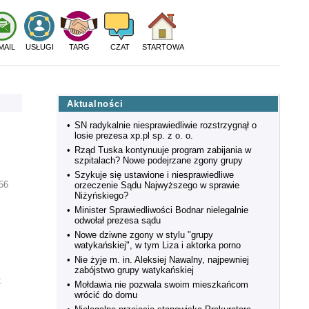
MAIL
USŁUGI
TARG
CZAT
STARTOWA
Aktualności
•
SN radykalnie niesprawiedliwie rozstrzygnął o
losie prezesa xp.pl sp. z o. o.
•
Rząd Tuska kontynuuje program zabijania w
szpitalach? Nowe podejrzane zgony grupy
•
Szykuje się ustawione i niesprawiedliwe
56
orzeczenie Sądu Najwyższego w sprawie
Niżyńskiego?
•
Minister Sprawiedliwości Bodnar nielegalnie
odwołał prezesa sądu
•
Nowe dziwne zgony w stylu "grupy
watykańskiej", w tym Liza i aktorka porno
•
Nie żyje m. in. Aleksiej Nawalny, najpewniej
zabójstwo grupy watykańskiej
t
•
Mołdawia nie pozwala swoim mieszkańcom
wrócić do domu