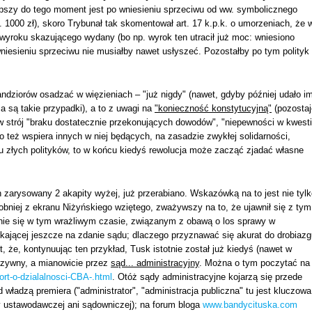
epszy do tego moment jest po wniesieniu sprzeciwu od ww. symbolicznego
 1000 zł), skoro Trybunał tak skomentował art. 17 k.p.k. o umorzeniach, że 
 wyroku skazującego wydany (bo np. wyrok ten utracił już moc: wniesiono
iesieniu sprzeciwu nie musiałby nawet usłyszeć. Pozostałby po tym polityk
ndziorów osadzać w więzieniach – "już nigdy" (nawet, gdyby później udało i
 są takie przypadki), a to z uwagi na
"konieczność konstytucyjną"
(pozostaj
 w strój "braku dostatecznie przekonujących dowodów", "niepewności w kwesti
eż wspiera innych w niej będących, na zasadzie zwykłej solidarności,
iu złych polityków, to w końcu kiedyś rewolucja może zacząć zjadać własne
n zarysowany 2 akapity wyżej, już przerabiano. Wskazówką na to jest nie tyl
bniej z ekranu Niżyńskiego wziętego, zważywszy na to, że ujawnił się z tym
nanie się w tym wrażliwym czasie, związanym z obawą o los sprawy w
ekającej jeszcze na zdanie sądu; dlaczego przyznawać się akurat do drobiazg
t, że, kontynuując ten przykład, Tusk istotnie został już kiedyś (nawet w
rzywny, a mianowicie przez
sąd... administracyjny
. Można o tym poczytać na
ort-o-dzialalnosci-CBA-.html
. Otóż sądy administracyjne kojarzą się przede
władzą premiera ("administrator", "administracja publiczna" tu jest kluczowa
zy ustawodawczej ani sądowniczej); na forum bloga
www.bandycituska.com