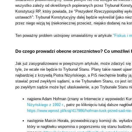
wszystko zależy od określonych popieranych przez Trybunał Konsty
Konstytucji RP, który powiada, że
"Prezydent Rzeczypospolitej wyko
ustawach"
: Trybunał Konstytucyjny dalej będzie wykreślał (jako nie
przez niego wizją tej (niekoniecznej przecież, niejako dodanej na koń
Ten poważny problem ustrojowy omawialiśmy w artykule
"Fiskus i 
Do czego prowadzi obecne orzecznictwo? Co umożliwi 
Jak już zasygnalizowano w powyższym artykule, może zdarzyć się ta
tyle, że wcale nie będzie to Trybunał Stanu. Plany takie nawet uja
najbardziej z krzywdą Piotra Niżyńskiego, a PiS niechętnie brałby j
stawiać przed zwykłymi sądami, a nie Trybunałem Stanu, co jest istn
po zwykłym sądzie może być ułaskawienie, a po Trybunale Stanu nie
najpierw Adam Hofman (znany w Internecie z wypowiedzi Kur
Niżyńskiego z 1992 r.
, patrz po kliknięciu tutaj dalsze nagłów
https://www.wprost.pl/kraj/417986/hofman-tusk-przed-sad-nie-
następnie Marcin Horała, przewodniczący komisji ds. wyłudz
który w nagłówku wspomina o pogorszeniu się stanu budżetu