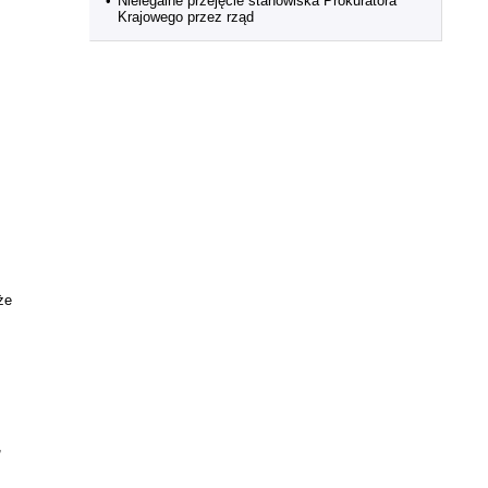
•
Nielegalne przejęcie stanowiska Prokuratora
Krajowego przez rząd
że
,