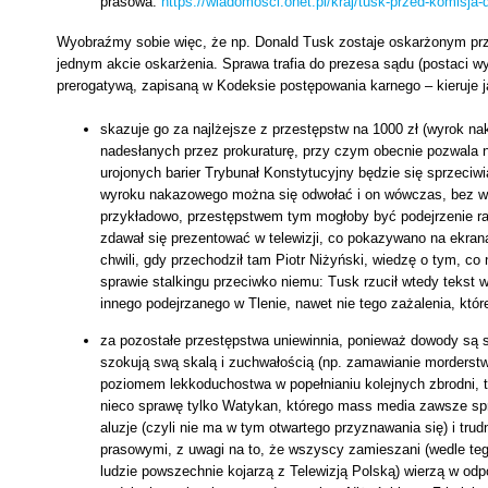
prasowa:
https://wiadomosci.onet.pl/kraj/tusk-przed-komisja
Wyobraźmy sobie więc, że np. Donald Tusk zostaje oskarżonym pr
jednym akcie oskarżenia. Sprawa trafia do prezesa sądu (postaci wy
prerogatywą, zapisaną w Kodeksie postępowania karnego – kieruje
skazuje go za najlżejsze z przestępstw na 1000 zł (wyrok na
nadesłanych przez prokuraturę, przy czym obecnie pozwala n
urojonych barier Trybunał Konstytucyjny będzie się sprzeciwi
wyroku nakazowego można się odwołać i on wówczas, bez wz
przykładowo, przestępstwem tym mogłoby być podejrzenie raz
zdawał się prezentować w telewizji, co pokazywano na ekran
chwili, gdy przechodził tam Piotr Niżyński, wiedzę o tym, c
sprawie stalkingu przeciwko niemu: Tusk rzucił wtedy tekst
innego podejrzanego w Tlenie, nawet nie tego zażalenia, któ
za pozostałe przestępstwa uniewinnia, ponieważ dowody są sł
szokują swą skalą i zuchwałością (np. zamawianie morderstw w 
poziomem lekkoduchostwa w popełnianiu kolejnych zbrodni, t
nieco sprawę tylko Watykan, którego mass media zawsze spra
aluzje (czyli nie ma w tym otwartego przyznawania się) i tr
prasowymi, z uwagi na to, że wszyscy zamieszani (wedle teg
ludzie powszechnie kojarzą z Telewizją Polską) wierzą w od