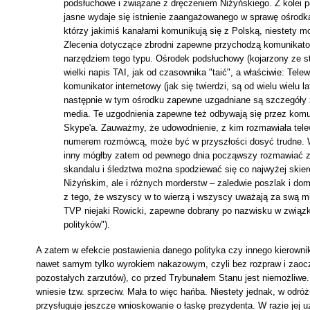
podsłuchowe i związane z dręczeniem Niżyńskiego. Z kolei p
jasne wydaje się istnienie zaangażowanego w sprawę ośrodka
którzy jakimiś kanałami komunikują się z Polską, niestety 
Zlecenia dotyczące zbrodni zapewne przychodzą komunikat
narzędziem tego typu. Ośrodek podsłuchowy (kojarzony ze stu
wielki napis TAI, jak od czasownika "taić", a właściwie: Tel
komunikator internetowy (jak się twierdzi, są od wielu wielu
następnie w tym ośrodku zapewne uzgadniane są szczegóły zb
media. Te uzgodnienia zapewne też odbywają się przez komu
Skype'a. Zauważmy, że udowodnienie, z kim rozmawiała tele
numerem rozmówcą, może być w przyszłości dosyć trudne. 
inny mógłby zatem od pewnego dnia począwszy rozmawiać z (
skandalu i śledztwa można spodziewać się co najwyżej skier
Niżyńskim, ale i różnych morderstw – zaledwie poszlak i domy
z tego, że wszyscy w to wierzą i wszyscy uważają za swą mis
TVP niejaki Rowicki, zapewne dobrany po nazwisku w związk
polityków").
A zatem w efekcie postawienia danego polityka czy innego kierown
nawet samym tylko wyrokiem nakazowym, czyli bez rozpraw i zaocz
pozostałych zarzutów), co przed Trybunałem Stanu jest niemożliwe
wniesie tzw. sprzeciw. Mała to więc hańba. Niestety jednak, w od
przysługuje jeszcze wnioskowanie o łaskę prezydenta. W razie jej 