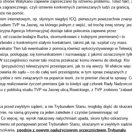
o stronie Watykanu zapewne zaprzeczano by istnieniu problemu. Toteż fakt, 
 zagranicznego, czyli istnienie konkretnych zamieszanych ludzi za granicą,
może nie pomóc.
orem internetowym, np. słynnym niegdyś ICQ, pierwszym powszechnie znan
diem TVP na Jasnej, na którego jednym z wejść, od trochę innej strony, jes
ewizyjna Agencja Informacyjna) dostaje takie polecenia zapewne przez
 lat, od czasów bodajże Buzka, skomunikowani z kolejnymi premierami) i to
rodni z konkretnymi stałymi kontaktami, takimi jak np. szpital czy mass
nikator Tlen lub ewentualnie z pomocą również wykorzystywanego w Telewizj
wizja, posługując się komunikatorem i rozmawiając z jakimś oznaczonym tyl
W szczególności numer taki można przekazać komu innemu do obsługi. Kto
przypuśćmy) telewizyjnymi przestępcami, jak to się wierzy. W efekcie więc
owania do sądu – co do całej serii przestępstw, w tym spraw związanych z
słów z nimi związanych na poparcie teorii, że to premier zlecał te sprawy. C
ję realizowanie życzeń premiera (jak to kiedyś ujął członek Rady Nadzorcze
u z pobliską studiu TVP na Jasnej ulicą Rowickiego, z TVP zrobiono "zabaw
ika przed zwykłym sądem, a nie Trybunałem Stanu, mogłoby dojść do skazan
nie, na samą grzywnę za jeden zaledwie z czynów (uniewinniając od
. Co więcej, np. wyrok nakazowy natychmiast upada, skoro tylko oskarżony
różnieniu od postępowań przed Trybunałem Stanu, skazanym w zwykłym sądzie
uzyskania,
zgodnie z nowym nadużyciowym orzecznictwem Trybunału