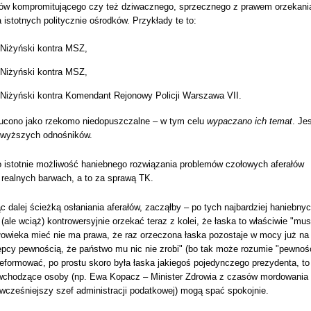
dów kompromitującego czy też dziwacznego, sprzecznego z prawem orzekani
istotnych politycznie ośrodków. Przykłady te to:
Niżyński kontra MSZ,
Niżyński kontra MSZ,
Niżyński kontra Komendant Rejonowy Policji Warszawa VII.
rzucono jako rzekomo niedopuszczalne – w tym celu
wypaczano ich temat
. Je
powyższych odnośników.
ą, to istotnie możliwość haniebnego rozwiązania problemów czołowych aferałów
 realnych barwach, a to za sprawą TK.
 dalej ścieżką osłaniania aferałów, zacząłby – po tych najbardziej haniebny
(ale wciąż) kontrowersyjnie orzekać teraz z kolei, że łaska to właściwie "mus
złowieka mieć nie ma prawa, że raz orzeczona łaska pozostaje w mocy już na
ępcy pewnością, że państwo mu nic nie zrobi" (bo tak może rozumie "pewnoś
zreformować, po prostu skoro była łaska jakiegoś pojedynczego prezydenta, to
 wchodzące osoby (np. Ewa Kopacz – Minister Zdrowia z czasów mordowania
wcześniejszy szef administracji podatkowej) mogą spać spokojnie.