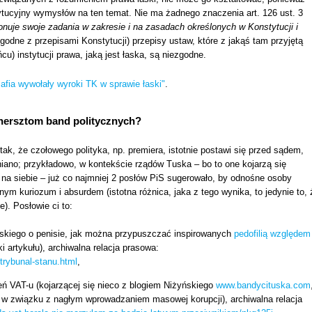
tucyjny wymysłów na ten temat. Nie ma żadnego znaczenia art. 126 ust. 3
nuje swoje zadania w zakresie i na zasadach określonych w Konstytucji i
zgodne z przepisami Konstytucji) przepisy ustaw, które z jakąś tam przyjętą
cu) instytucji prawa, jaką jest łaska, są niezgodne.
mafia wywołały wyroki TK w sprawie łaski"
.
hersztom band politycznych?
k, że czołowego polityka, np. premiera, istotnie postawi się przed sądem,
wniano; przykładowo, w kontekście rządów Tuska – bo to one kojarzą się
ą na siebie – już co najmniej 2 posłów PiS sugerowało, by odnośne osoby
ym kuriozum i absurdem (istotna różnica, jaka z tego wynika, to jedynie to, 
). Posłowie ci to:
skiego o penisie, jak można przypuszczać inspirowanych
pedofilią względem
ki artykułu), archiwalna relacja prasowa:
trybunal-stanu.html
,
eń VAT-u (kojarzącej się nieco z blogiem Niżyńskiego
www.bandycituska.com
 w związku z nagłym wprowadzaniem masowej korupcji), archiwalna relacja