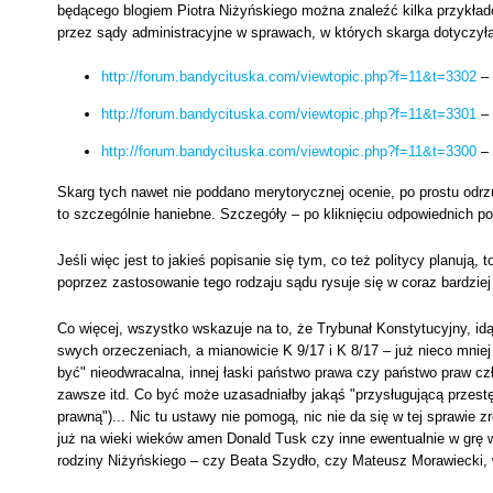
będącego blogiem Piotra Niżyńskiego można znaleźć kilka przykła
przez sądy administracyjne w sprawach, w których skarga dotyczyła 
http://forum.bandycituska.com/viewtopic.php?f=11&t=3302
– 
http://forum.bandycituska.com/viewtopic.php?f=11&t=3301
– 
http://forum.bandycituska.com/viewtopic.php?f=11&t=3300
– 
Skarg tych nawet nie poddano merytorycznej ocenie, po prostu od
to szczególnie haniebne. Szczegóły – po kliknięciu odpowiednich 
Jeśli więc jest to jakieś popisanie się tym, co też politycy planuj
poprzez zastosowanie tego rodzaju sądu rysuje się w coraz bardziej
Co więcej, wszystko wskazuje na to, że Trybunał Konstytucyjny, idąc
swych orzeczeniach, a mianowicie K 9/17 i K 8/17 – już nieco mniej 
być" nieodwracalna, innej łaski państwo prawa czy państwo praw c
zawsze itd. Co być może uzasadniałby jakąś "przysługującą przest
prawną")... Nic tu ustawy nie pomogą, nic nie da się w tej sprawie 
już na wieki wieków amen Donald Tusk czy inne ewentualnie w grę
rodziny Niżyńskiego – czy Beata Szydło, czy Mateusz Morawiecki, 