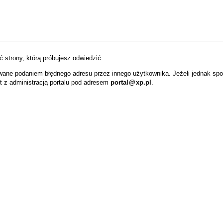
 strony, którą próbujesz odwiedzić.
wane podaniem błędnego adresu przez innego użytkownika. Jeżeli jednak sp
t z administracją portalu pod adresem
portal
@
xp.pl
.