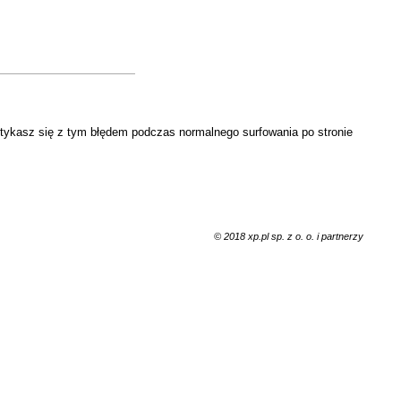
otykasz się z tym błędem podczas normalnego surfowania po stronie
© 2018 xp.pl sp. z o. o. i partnerzy