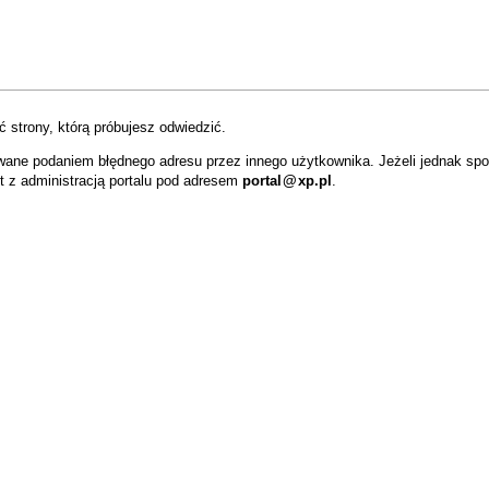
 strony, którą próbujesz odwiedzić.
wane podaniem błędnego adresu przez innego użytkownika. Jeżeli jednak sp
t z administracją portalu pod adresem
portal
@
xp.pl
.