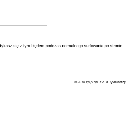
otykasz się z tym błędem podczas normalnego surfowania po stronie
© 2018 xp.pl sp. z o. o. i partnerzy