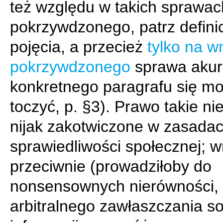
też względu w takich sprawac
pokrzywdzonego, patrz definic
pojęcia, a przecież
tylko na w
pokrzywdzonego
sprawa akura
konkretnego paragrafu się m
toczyć, p. §3). Prawo takie ni
nijak zakotwiczone w zasada
sprawiedliwości społecznej; w
przeciwnie (prowadziłoby do
nonsensownych nierówności,
arbitralnego zawłaszczania s