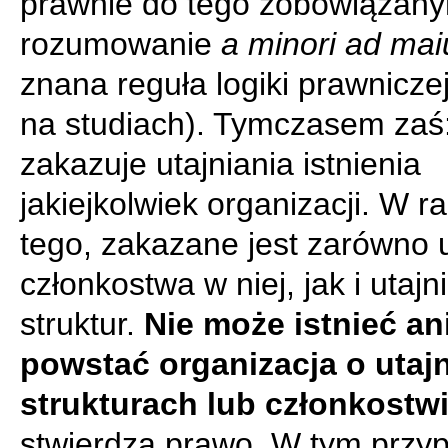
prawnie do tego zobowiązany
rozumowanie
a minori ad mai
znana reguła logiki prawnicze
na studiach). Tymczasem zaś
zakazuje utajniania istnienia
jakiejkolwiek organizacji. W 
tego, zakazane jest zarówno u
członkostwa w niej, jak i utajni
struktur.
Nie może istnieć an
powstać organizacja o utaj
strukturach lub członkostwi
stwierdza prawo. W tym przy