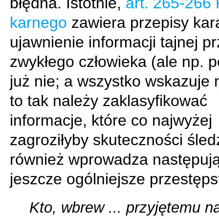
błędna. Istotnie,
art. 265-266
karnego
zawiera przepisy kar
ujawnienie informacji tajnej p
zwykłego człowieka (ale np. p
już nie; a wszystko wskazuje n
to tak należy zaklasyfikować
informacje, które co najwyżej
zagroziłyby skuteczności śledz
również wprowadza następuj
jeszcze ogólniejsze przestęps
Kto, wbrew ... przyjętemu n