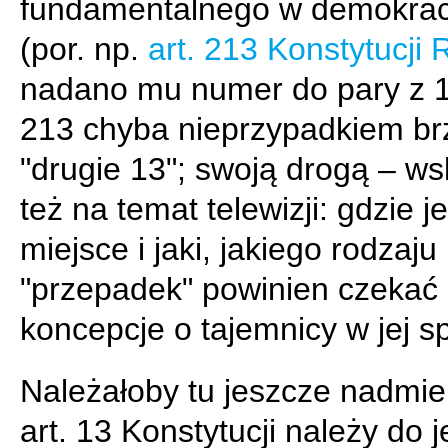
fundamentalnego w demokrac
(por. np.
art. 213 Konstytucji 
nadano mu numer do pary z 1
213 chyba nieprzypadkiem br
"drugie 13"; swoją drogą – ws
też na temat telewizji: gdzie j
miejsce i jaki, jakiego rodzaju
"przepadek" powinien czekać
koncepcje o tajemnicy w jej s
Należałoby tu jeszcze nadmie
art. 13 Konstytucji należy do j