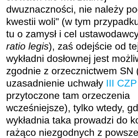
dwuznaczności, nie należy po
kwestii woli" (w tym przypadk
tu o zamysł i cel ustawodawcy
ratio legis
), zaś odejście od te
wykładni dosłownej jest możli
zgodnie z orzecznictwem SN (
uzasadnienie uchwały
III CZP
przytoczone tam orzeczenia
wcześniejsze), tylko wtedy, g
wykładnia taka prowadzi do ko
rażąco niezgodnych z powsze