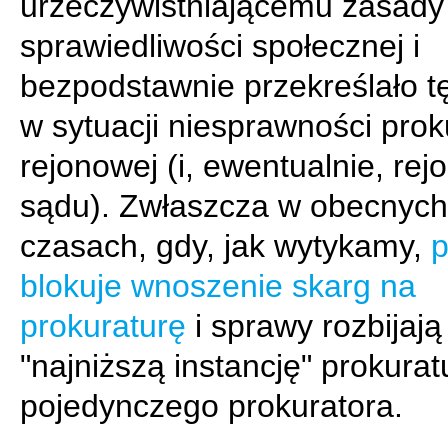
urzeczywistniającemu zasady
sprawiedliwości społecznej i
bezpodstawnie przekreślało t
w sytuacji niesprawności prok
rejonowej (i, ewentualnie, re
sądu). Zwłaszcza w obecnych
czasach, gdy, jak wytykamy,
blokuje wnoszenie skarg na
prokuraturę
i sprawy rozbijają
"najniższą instancję" prokurat
pojedynczego prokuratora.