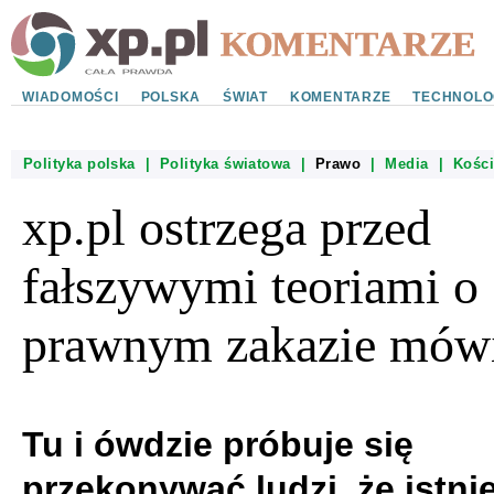
WIADOMOŚCI
POLSKA
ŚWIAT
KOMENTARZE
TECHNOLO
Polityka polska
|
Polityka światowa
|
Prawo
|
Media
|
Kości
xp.pl ostrzega przed
fałszywymi teoriami o
prawnym zakazie mów
Tu i ówdzie próbuje się
przekonywać ludzi, że istni