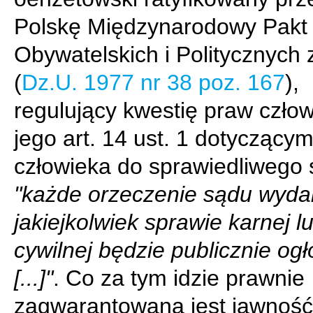
Polskę Międzynarodowy Pakt
Obywatelskich i Politycznych 
(
Dz.U. 1977 nr 38 poz. 167
),
regulujący kwestię praw czło
jego art. 14 ust. 1 dotyczący
człowieka do sprawiedliwego 
"każde orzeczenie sądu wyd
jakiejkolwiek sprawie karnej l
cywilnej będzie publicznie og
[...]"
. Co za tym idzie prawnie
zagwarantowana jest jawność