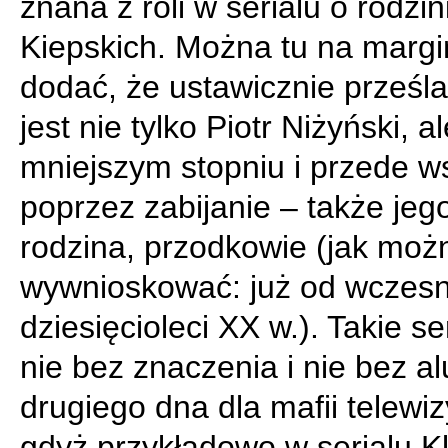
znana z roli w serialu o rodzin
Kiepskich. Można tu na margi
dodać, że ustawicznie prześ
jest nie tylko Piotr Niżyński, a
mniejszym stopniu i przede w
poprzez zabijanie – także jeg
rodzina, przodkowie (jak moż
wywnioskować: już od wczes
dziesięcioleci XX w.). Takie se
nie bez znaczenia i nie bez a
drugiego dna dla mafii telewiz
gdyż przykładowo w serialu K