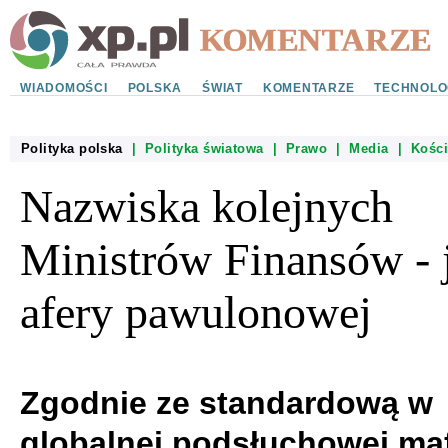
WIADOMOŚCI
POLSKA
ŚWIAT
KOMENTARZE
TECHNOLO
Polityka polska
|
Polityka światowa
|
Prawo
|
Media
|
Kości
Nazwiska kolejnych
Ministrów Finansów - 
afery pawulonowej
Zgodnie ze standardową w
globalnej podsłuchowej maf