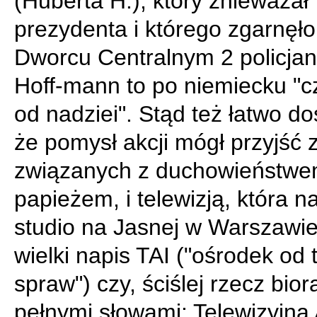
(Huberta H.), który znieważał
prezydenta i którego zgarnęło
Dworcu Centralnym 2 policjan
Hoff-mann to po niemiecku "c
od nadziei". Stąd też łatwo do
że pomysł akcji mógł przyjść 
związanych z duchowieństwe
papieżem, i telewizją, która 
studio na Jasnej w Warszawi
wielki napis TAI ("ośrodek od 
spraw") czy, ściślej rzecz bior
pełnymi słowami: Telewizyjna