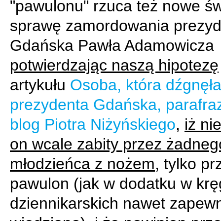
"pawulonu" rzuca też nowe św
sprawę zamordowania prezyd
Gdańska Pawła Adamowicza
potwierdzając naszą hipotezę
artykułu
Osoba, która dźgnęł
prezydenta Gdańska, parafra
blog Piotra Niżyńskiego
,
iż ni
on wcale zabity przez żadneg
młodzieńca z nożem
, tylko pr
pawulon (jak w dodatku w kr
dziennikarskich nawet zapew