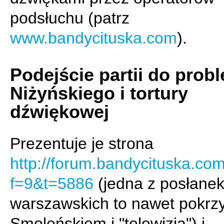
podsłuchu (patrz
www.bandycituska.com
).
Podejście partii do pro
Niżyńskiego i tortury
dźwiękowej
Prezentuje je strona
http://forum.bandycituska.co
f=9&t=5886
(jedna z posłane
warszawskich to nawet pokr
Smoleńskiem i "telewizją") i