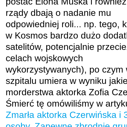
postać Elona Muska i równie
rządy dbają o nadanie mu
odpowiedniej roli... np. tego, 
w Kosmos bardzo dużo doda
satelitów, potencjalnie przeci
celach wojskowych
wykorzystywanych), po czym
szpitalu umiera w wyniku jaki
morderstwa aktorka Zofia Cze
Śmierć tę omówiliśmy w artyk
Zmarła aktorka Czerwińska i 
osoby. Zapewne zbrodnie gru