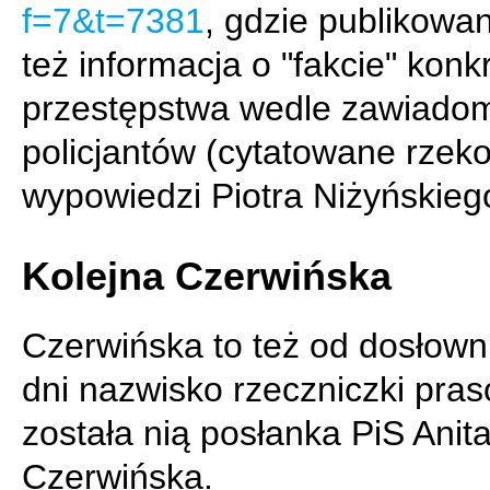
f=7&t=7381
, gdzie publikowan
też informacja o "fakcie" kon
przestępstwa wedle zawiadom
policjantów (cytatowane rze
wypowiedzi Piotra Niżyńskieg
Kolejna Czerwińska
Czerwińska to też od dosłowni
dni nazwisko rzeczniczki pras
została nią posłanka PiS Anit
Czerwińska.