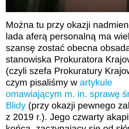
Można tu przy okazji nadmieni
lada aferą personalną ma wie
szansę zostać obecna obsad
stanowiska Prokuratora Kraj
(czyli szefa Prokuratury Krajo
czym pisaliśmy w
artykule
omawiającym m. in. sprawę ś
Blidy
(przy okazji pewnego za
z 2019 r.). Jego czwarty akapi
końca, zaczynający się od sł