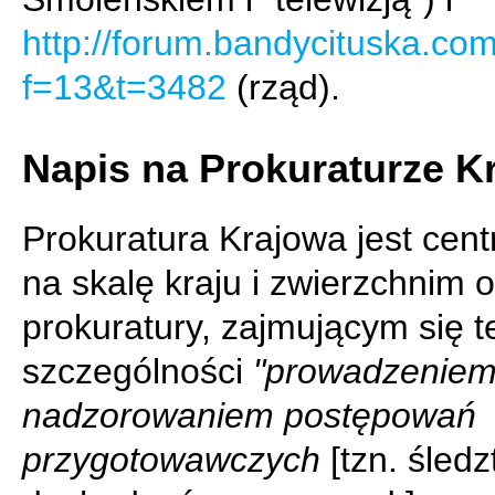
http://forum.bandycituska.co
f=13&t=3482
(rząd).
Napis na Prokuraturze K
Prokuratura Krajowa jest cen
na skalę kraju i zwierzchnim
prokuratury, zajmującym się t
szczególności
"prowadzeniem
nadzorowaniem postępowań
przygotowawczych
[tzn. śledz