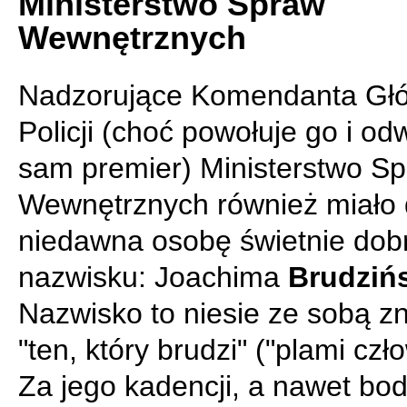
Ministerstwo Spraw
Wewnętrznych
Nadzorujące Komendanta Gł
Policji (choć powołuje go i od
sam premier) Ministerstwo S
Wewnętrznych również miało
niedawna osobę świetnie dob
nazwisku: Joachima
Brudziń
Nazwisko to niesie ze sobą z
"ten, który brudzi" ("plami czł
Za jego kadencji, a nawet bo