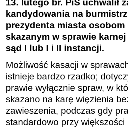
13. lutego br. PiS uchwalił 
kandydowania na burmistrz
prezydenta miasta osobom
skazanym w sprawie karnej
sąd I lub I i II instancji.
Możliwość kasacji w sprawac
istnieje bardzo rzadko; dotycz
prawie wyłącznie spraw, w kt
skazano na karę więzienia be
zawieszenia, podczas gdy pr
standardowo przy większości