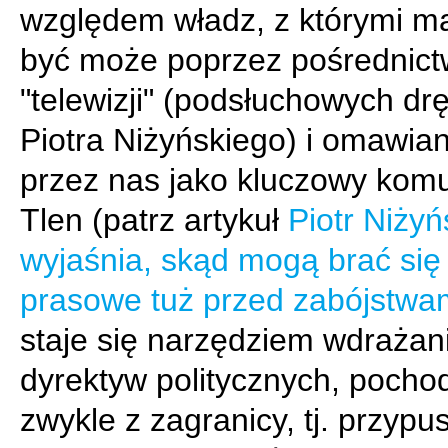
względem władz, z którymi ma
być może poprzez pośrednic
"telewizji" (podsłuchowych drę
Piotra Niżyńskiego) i omawian
przez nas jako kluczowy komu
Tlen (patrz artykuł
Piotr Niżyń
wyjaśnia, skąd mogą brać się 
prasowe tuż przed zabójstwa
staje się narzędziem wdrażan
dyrektyw politycznych, pocho
zwykle z zagranicy, tj. przypu