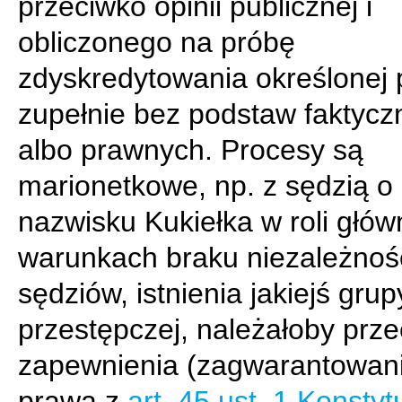
przeciwko opinii publicznej i
obliczonego na próbę
zdyskredytowania określonej 
zupełnie bez podstaw faktycz
albo prawnych. Procesy są
marionetkowe, np. z sędzią o
nazwisku Kukiełka w roli głów
warunkach braku niezależnoś
sędziów, istnienia jakiejś grup
przestępczej, należałoby prze
zapewnienia (zagwarantowan
prawa z
art. 45 ust. 1 Konstytu