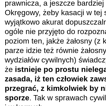
prawnicza, a jeszcze bardziej
Okręgowy, żeby kasacji w tej 
wyjątkowo akurat dopuszczaln
ogóle nie przyjęto do rozpozn
poziom ten, jakże żałosny (z 
parze idzie też równie żałosn
wydziałów cywilnych) świadcz
że
istnieje po prostu nieleg
zasada, iż ten człowiek za
przegrać, z kimkolwiek by n
sporze
. Tak w sprawach cywil