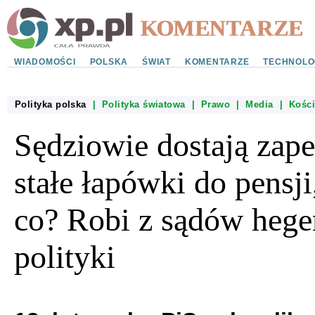
WIADOMOŚCI
POLSKA
ŚWIAT
KOMENTARZE
TECHNOLO
Polityka polska
|
Polityka światowa
|
Prawo
|
Media
|
Kości
Sędziowie dostają zap
stałe łapówki do pensji
co? Robi z sądów heg
polityki