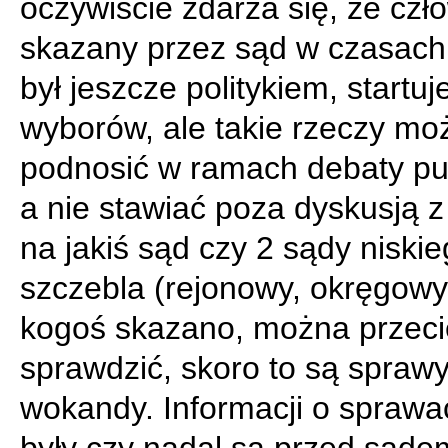
oczywiście zdarza się, że czł
skazany przez sąd w czasach,
był jeszcze politykiem, startuj
wyborów, ale takie rzeczy mo
podnosić w ramach debaty pub
a nie stawiać poza dyskusją 
na jakiś sąd czy 2 sądy niski
szczebla (rejonowy, okręgowy)
kogoś skazano, można przeci
sprawdzić, skoro to są sprawy
wokandy. Informacji o sprawac