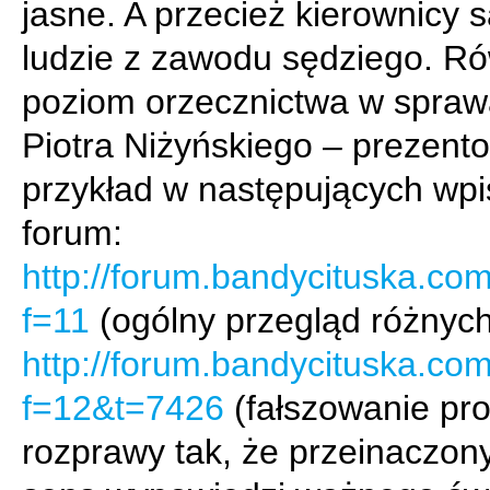
jasne. A przecież kierownicy 
ludzie z zawodu sędziego. R
poziom orzecznictwa w spra
Piotra Niżyńskiego – prezent
przykład w następujących wp
forum:
http://forum.bandycituska.co
f=11
(ogólny przegląd różnych
http://forum.bandycituska.co
f=12&t=7426
(fałszowanie pro
rozprawy tak, że przeinaczony