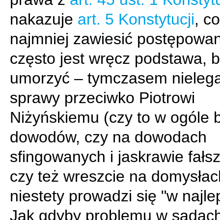
nakazuje
art. 5 Konstytucji
, co
najmniej zawiesić postępowan
często jest wręcz podstawa, b
umorzyć – tymczasem nieleg
sprawy przeciwko Piotrowi
Niżyńskiemu (czy to w ogóle 
dowodów, czy na dowodach
sfingowanych i jaskrawie fałs
czy też wreszcie na domysłac
niestety prowadzi się "w najle
Jak gdyby problemu w sądach