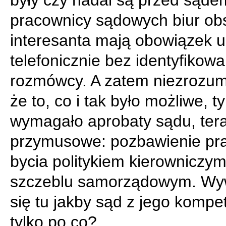
były czy nadal są przed sąde
pracownicy sądowych biur obs
interesanta mają obowiązek u
telefonicznie bez identyfikowa
rozmówcy. A zatem niezrozumi
że to, co i tak było możliwe, t
wymagało aprobaty sądu, tera
przymusowe: pozbawienie pr
bycia politykiem kierowniczy
szczeblu samorządowym. Wy
się tu jakby sąd z jego kompet
tylko po co?