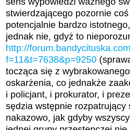
sens wypowiedzi ważnego św
stwierdzającego pozornie coś
potencjalnie bardzo istotnego,
jednak nie, gdyż to nieporozu
http://forum.bandycituska.co
f=11&t=7638&p=9250
(spraw
tocząca się z wybrakowanego
oskarżenia, co jednakże zaak
i policjant, i prokurator, i prez
sędzia wstępnie rozpatrujący
nakazowo, jak gdyby wszyscy 
jednej grupy przestępczej nie