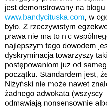
jest demonstrowany na blogu
www.bandycituska.com
, w og
było. Z rzeczywistym egzek
prawa nie ma to nic wspólneg
najlepszym tego dowodem jest
dyskryminacja towarzyszy tak
postępowaniom już od same
początku. Standardem jest, że
Niżyński nie może nawet znal
żadnego adwokata (wszyscy
odmawiają nonsensownie alb