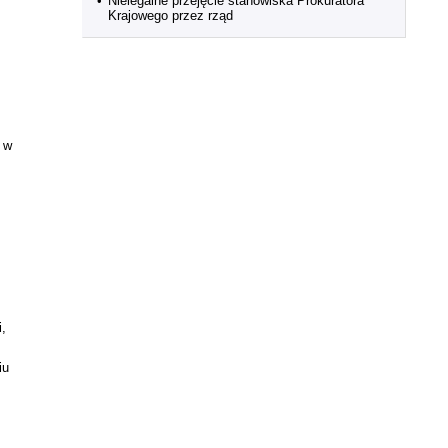
•
Nielegalne przejęcie stanowiska Prokuratora
Krajowego przez rząd
 w
,
iu