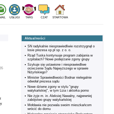
MAIL
USŁUGI
TARG
CZAT
STARTOWA
Aktualności
•
SN radykalnie niesprawiedliwie rozstrzygnął o
losie prezesa xp.pl sp. z o. o.
•
Rząd Tuska kontynuuje program zabijania w
szpitalach? Nowe podejrzane zgony grupy
•
Szykuje się ustawione i niesprawiedliwe
35
orzeczenie Sądu Najwyższego w sprawie
Niżyńskiego?
•
Minister Sprawiedliwości Bodnar nielegalnie
odwołał prezesa sądu
•
Nowe dziwne zgony w stylu "grupy
watykańskiej", w tym Liza i aktorka porno
•
Nie żyje m. in. Aleksiej Nawalny, najpewniej
z
zabójstwo grupy watykańskiej
by
•
Mołdawia nie pozwala swoim mieszkańcom
wrócić do domu