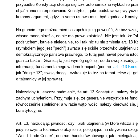
przypadku Konstytucji stosuje się tzw. autonomiczne wykładnie praw
objaśnianiu i interpretowaniu Konstytucji, jako podstawowej wytyczn
koronny argument, gdyż to sama ustawa musi być zgodna z Konstytuc
Na gruncie tego można mieć najzupełniejszą pewność, że bez wzgl
własną mocą określa, co nie ma prawa zaistnieć. Nie jest tak, że "
podsłuchem, istnieje nielegalnie, to i tak nic tu nie zmienia art. 13 
(symbolem jego jest "pech") zwraca się ściśle przeciwko utajnieniu o
demokratycznego państwa prawnego, to tutaj jest nawet pewna isto
granica także . Granicą tą jest wymóg ogólnej, co do swej zasady, j
informacji, fundamentalnego w demokracjach (por. np.
art. 213 Kons
jak "drugie 13"; swoją drogą – wskazuje to też na temat telewizji: g
o tajemnicy w jej sprawie).
Należałoby tu jeszcze nadmienić, że art. 13 Konstytucji należy do je
żadnym uchyleniom. Przyjmuje się, że generalnie wszystkie te fun
równocześnie spełnione; a w razie wątpliwości należy kierować się,
konstytucyjne.
Art. 13, narzucając jawność, czyli brak utajnienia (w które wlicza s
jedynie czysto techniczne utajnienie, polegające na ukrywaniu cz
"World Trade Center", centrum handlu światowego), jak i nielegaln