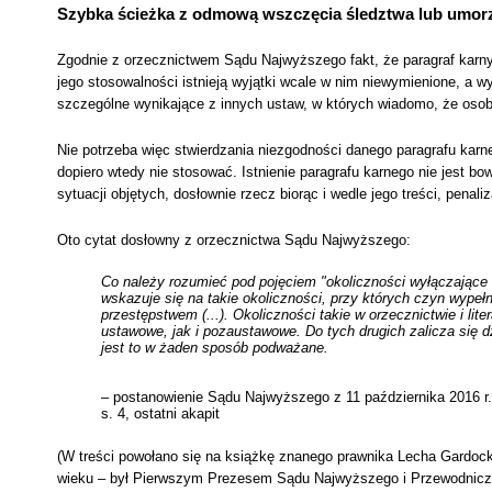
Szybka ścieżka z odmową wszczęcia śledztwa lub umor
Zgodnie z orzecznictwem Sądu Najwyższego fakt, że paragraf karn
jego stosowalności istnieją wyjątki wcale w nim niewymienione, a w
szczególne wynikające z innych ustaw, w których wiadomo, że osob
Nie potrzeba więc stwierdzania niezgodności danego paragrafu karne
dopiero wtedy nie stosować. Istnienie paragrafu karnego nie jest 
sytuacji objętych, dosłownie rzecz biorąc i wedle jego treści, penaliz
Oto cytat dosłowny z orzecznictwa Sądu Najwyższego:
Co należy rozumieć pod pojęciem "okoliczności wyłączające
wskazuje się na takie okoliczności, przy których
czyn wypełn
przestępstwem (...). Okoliczności takie w orzecznictwie
i li
ustawowe, jak i pozaustawowe.
Do tych drugich zalicza się d
jest to w żaden sposób podważane.
– postanowienie Sądu Najwyższego z 11 października 2016 r.
s. 4, ostatni akapit
(W treści powołano się na książkę znanego prawnika Lecha Gardocki
wieku – był Pierwszym Prezesem Sądu Najwyższego i Przewodnicz