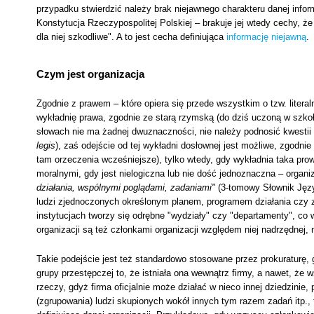
przypadku stwierdzić należy brak niejawnego charakteru danej info
Konstytucja Rzeczypospolitej Polskiej – brakuje jej wtedy cechy, że
dla niej szkodliwe". A to jest cecha definiująca
informację niejawną
.
Czym jest organizacja
Zgodnie z prawem – które opiera się przede wszystkim o tzw. litera
wykładnię prawa, zgodnie ze starą rzymską (do dziś uczoną w szko
słowach nie ma żadnej dwuznaczności, nie należy podnosić kwestii 
legis
), zaś odejście od tej wykładni dosłownej jest możliwe, zgodn
tam orzeczenia wcześniejsze), tylko wtedy, gdy wykładnia taka pr
moralnymi, gdy jest nielogiczna lub nie dość jednoznaczna – organiz
działania, wspólnymi poglądami, zadaniami"
(3-tomowy Słownik Języ
ludzi zjednoczonych określonym planem, programem działania czy z
instytucjach tworzy się odrębne "wydziały" czy "departamenty", co 
organizacji są też członkami organizacji względem niej nadrzędnej, n
Takie podejście jest też standardowo stosowane przez prokuraturę, g
grupy przestępczej to, że istniała ona wewnątrz firmy, a nawet, że w
rzeczy, gdyż firma oficjalnie może działać w nieco innej dziedzinie
(zgrupowania) ludzi skupionych wokół innych tym razem zadań itp., t