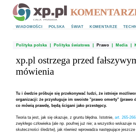
WIADOMOŚCI
POLSKA
ŚWIAT
KOMENTARZE
TECHN
Polityka polska
|
Polityka światowa
|
Prawo
|
Media
|
xp.pl ostrzega przed fałszywy
mówienia
Tu i ówdzie próbuje się przekonywać ludzi, że istnieje możliw
organizacji: że przysługuje im swoiste "prawo omerty" (prawo 
co mówią prawdę, będą ścigani jako przestępcy.
Teoria ta jest, jak się okazuje, z gruntu błędna. Istotnie,
art. 265-26
zwykłego człowieka (ale np. poufnej już nie; a wszystko wskazuje na
skuteczności śledztw), jak również wprowadza następujące jeszcze 