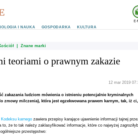
E-
OLOGIA I NAUKA
GOSPODARKA
KULTURA
Kościół
|
Znane marki
mi teoriami o prawnym zakazie
12 mar 2019 07:
ość zakazania ludziom mówienia o istnieniu potencjalnie kryminalnych
do zmowy milczenia), która jest egzekwowana prawem karnym, tak, iż ci,
6 Kodeksu karnego
zawiera przepisy karające ujawnienie informacji tajnej prze
 to, że to tak należy zaklasyfikować informacje, które co najwyżej zagroziły
ogólniejsze przestępstwo: