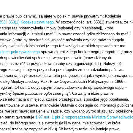
m prawie publicznym), są ujęte w polskim prawie prywatnym: Kodeksie
 353
i
353(1) Kodeksu cywilnego
. W szczególności art. 353(1) stwierdza, że ni
Dlatego też postanowienia umowy (spisanej czy niespisanej), które
a informacji) o istnieniu mafii lub nawet czegoś tylko zbliżonego do mafii,
dstawa (która by przekreślała wolność mówienia czyniąc mówienie zgoła
icy swej złej działalności (z tego też względu w takich sprawach nie ma
niosek pokrzywdzonego
sprawa akurat z tego konkretnego paragrafu się moż
ch sprawiedliwości społecznej; wręcz przeciwnie (prowadziłoby do
macji przez różne przypadkowe osoby czy organizacje itd.). Należy też
ego ze swej istoty w przypadku przestępstw zmierza działanie państwa
tanowienia, czyli orzeczenia w toku postępowania, jak i wyroki je kończące s
olskę Międzynarodowy Pakt Praw Obywatelskich i Politycznych z 1966 r.
 jego art. 14 ust. 1 dotyczącym prawa człowieka do sprawiedliwego sądu –
wilnej będzie publicznie ogłoszone [...]"
. Co za tym idzie prawnie
że informacja o miejscu, czasie przestępstwa, sposobie jego popełnienia,
warantowane w ustawie, mianowicie Ustawie o dostępie do informacji publiczne
możliwe jest nawet ustalenie w sądzie, czy wydano wyrok skazujący określone
ten temat gwarantuje
§ 97 ust. 1 pkt 2 rozporządzenia Ministra Sprawiedliwośc
dzieć, do którego sądu się zwrócić (jeśli w danej miejscowości, w której
inaczej trzeba by zapytać w kilku). W każdym razie: nie istnieje prawo