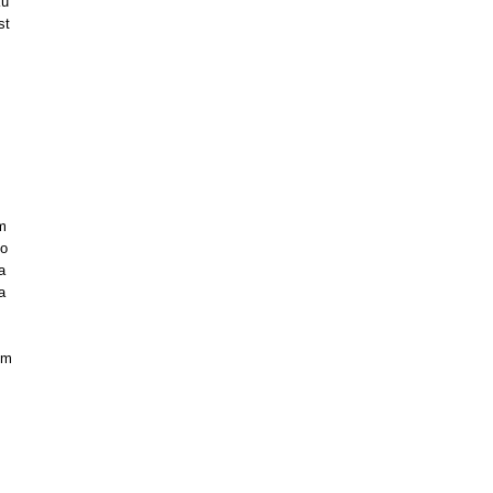
ku
st
m
 o
a
a
em