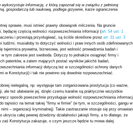
b wykorzystuje informację, z którą zapoznał się w związku z pełnioną
zną, gospodarczą lub naukową, podlega grzywnie, karze ograniczenia
etnej sprawie, musi istnieć prawny obowiązek milczenia. Na gruncie
 będącej częścią wolności rozpowszechniania informacji (
art. 54 ust. 1
aczeniu i przestają przysługiwać, są ściśle określone przez
art. 31 ust. 3
i ludźmi, musiałoby to dotyczyć wolności i praw innych osób zdefiniowanych
ę tajemnica prywatna, biznesowa, jest wolność prowadzenia badań i
; w tym zakresie jest swoboda. Dotyczy to jednakże osiągnięć firmy i
stych patentów, a zatem mających postać wyników jakichś badań,
owszechniania informacji dotyczą też w szczególności ochrony danych
i w Konstytucji) i tak nie powinno się dowolnie rozpowszechniać.
bniej nielegalną, np. występuje tam zorganizowana prostytucja (co ważne,
ji, ale też ułatwianie jej, dzięki czemu karalne są praktycznie wszystkie
y wręcz sposób powszechnie przysługuje wolność rozpowszechniania informacji
o tajności na temat takiej "firmy w firmie" (w tym, w szczególności, gangu w
za nimi – organizacji kryminalnej). Takie zastraszanie stosuje się przy omawian
ukrycia całej pewnej dziedziny działalności jakiejś firmy, a to dlatego, że
go zaś Konstytucja zakazuje, o czym jeszcze będzie tu mowa dalej.