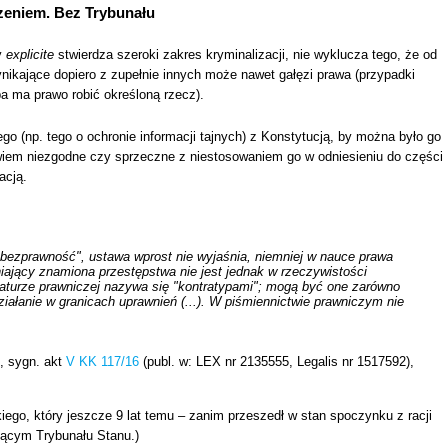
zeniem. Bez Trybunału
y
explicite
stwierdza szeroki zakres kryminalizacji, nie wyklucza tego, że od
ynikające dopiero z zupełnie innych może nawet gałęzi prawa (przypadki
a ma prawo robić określoną rzecz).
go (np. tego o ochronie informacji tajnych) z Konstytucją, by można było go
bowiem niezgodne czy sprzeczne z niestosowaniem go w odniesieniu do części
acją.
 bezprawność", ustawa wprost nie wyjaśnia, niemniej w nauce prawa
iający znamiona przestępstwa nie jest jednak w rzeczywistości
teraturze prawniczej nazywa się "kontratypami"; mogą być one zarówno
ziałanie w granicach uprawnień (...). W piśmiennictwie prawniczym nie
, sygn. akt
V KK 117/16
(publ. w: LEX nr 2135555, Legalis nr 1517592),
ego, który jeszcze 9 lat temu – zanim przeszedł w stan spoczynku z racji
ącym Trybunału Stanu.)