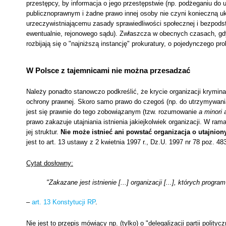
przestępcy, by informacja o jego przestępstwie (np. podżeganiu do u
publicznoprawnym i żadne prawo innej osoby nie czyni konieczną uk
urzeczywistniającemu zasady sprawiedliwości społecznej i bezpodstaw
ewentualnie, rejonowego sądu). Zwłaszcza w obecnych czasach, gd
rozbijają się o "najniższą instancję" prokuratury, o pojedynczego pro
W Polsce z tajemnicami nie można przesadzać
Należy ponadto stanowczo podkreślić, że krycie organizacji krymina
ochrony prawnej. Skoro samo prawo do czegoś (np. do utrzymywania
jest się prawnie do tego zobowiązanym (tzw. rozumowanie
a minori
prawo zakazuje utajniania istnienia jakiejkolwiek organizacji. W ram
jej struktur.
Nie może istnieć ani powstać organizacja o utajnion
jest to art. 13 ustawy z 2 kwietnia 1997 r., Dz.U. 1997 nr 78 poz. 48
Cytat dosłowny:
"Zakazane jest istnienie [...] organizacji [...], których progra
–
art. 13 Konstytucji RP
.
Nie jest to przepis mówiący np. (tylko) o "delegalizacji partii poli