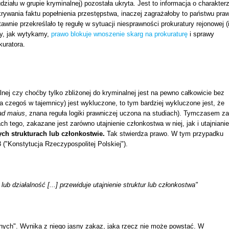
działu w grupie kryminalnej) pozostała ukryta. Jest to informacja o charakter
rywania faktu popełnienia przestępstwa, inaczej zagrażałoby to państwu pra
nie przekreślało tę regułę w sytuacji niesprawności prokuratury rejonowej (i
y, jak wytykamy,
prawo blokuje wnoszenie skarg na prokuraturę
i sprawy
kuratora.
lnej czy choćby tylko zbliżonej do kryminalnej jest na pewno całkowicie bez
 czegoś w tajemnicy) jest wykluczone, to tym bardziej wykluczone jest, że
 ad maius
, znana reguła logiki prawniczej uczona na studiach). Tymczasem za
ach tego, zakazane jest zarówno utajnienie członkostwa w niej, jak i utajnianie
ych strukturach lub członkostwie.
Tak stwierdza prawo. W tym przypadku
3 ("Konstytucja Rzeczypospolitej Polskiej").
m lub działalność [...] przewiduje utajnienie struktur lub członkostwa"
tycznych". Wynika z niego jasny zakaz, jaka rzecz nie może powstać. W