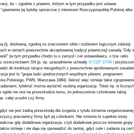
rmacji, bo – zgodnie z prawem, którym w tym przypadku jest ustawa
 "ujawnienie jej byłoby sprzeczne z interesem Rzeczypospolitej Polskiej albo
lną (tj. dosłowną, zgodną ze znaczeniem słów i rozbiorem logicznym zdania)
łach w ramach powszechnie akceptowanej tradycji prawniczej) zasadą "Gdy 
woli" (w tym przypadku chodzi tu o zamysł i cel ustawodawcy, o tzw.
ratio
ie z orzecznictwem SN (p. np. uzasadnienie uchwały
III CZP 37/04
i przytoczo
owadzi do konkluzji rażąco niezgodnych z powszechnie aprobowanymi zasada
acja jest to
"grupa ludzi zjednoczonych wspólnym planem, programem
ka Polskiego, PWN, Warszawa 1984). Ilekroć więc istnieje takie zgrupowani
adaniami, tylekroć można wyróżnić osobną organizację. Toteż np. w licznyc
w ogóle nie stoi na przeszkodzie temu, że jednocześnie członkowie takiej
p. całej uczelni czy firmy.
dyż nie jest żadną przeszkodą dla ścigania z tytułu istnienia zorganizowanej
szyscy pracownicy firmy byli jej członkami. Nie zmienia to zupełnie istoty
, podczas gdy dodatkowa organizacja, czyli dodatkowe jeszcze istnienie grupy
akże istnieje i nie daje się sprowadzić do tamtej, gdyż cele i zadania są cec