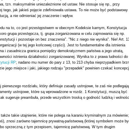
a, tzn. maksymalnie uniezależnione od ustaw. Nie stosuje się np., przy
ej tego, jak jakieś pojęcie zdefiniowała ustawa. To nie może być podstawowy 
ją, a nie odmieniać jej znaczenie i wpływ.
ędu na to, co jest przestępstwem w obecnym Kodeksie karnym, Konstytucja
skoro grupa przestępcza, tj. grupa zorganizowana w celu zajmowania się np.
Konstytucji i pozostaje on bez znaczenia". "Nic z niego nie wynika". Nie! Art. 1
rganizacji (w tej jego końcowej części). Jest to fundamentalne dla istnienia
tna i zasadnicza granica pomiędzy demokratyzmem państwa a jego utratą,
awności istnienia działalności zorganizowanej. Wynika to z prawa ludności do
tytucji RP
; nadano mu numer do pary z 13, to 213 chyba nieprzypadkiem brz
dzie jego miejsce i jaki, jakiego rodzaju "przepadek" powinien czekać koncepc
j pierwszego rozdziału, który definiuje zasady ustrojowe, te zaś nie podlegają
damenty ustrojowe, które są wprowadzone w rozdz. 1 Konstytucji, muszą być
 jak sugeruje preambuła, przede wszystkim troską o godność ludzką i wolnośc
ię także takie utajnienie, które nie polega na karaniu kryminalnym za mówienie;
egoś), znosi zarówno tajemnicę prywatną-państwową (której symbolem może by
ą, bo sprzeczną z tym przepisem, tajemnicę państwową. W tym drugim