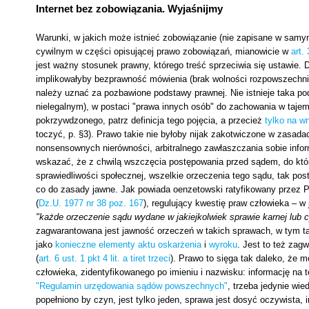
Internet bez zobowiązania. Wyjaśnijmy
Warunki, w jakich może istnieć zobowiązanie (nie zapisane w samy
cywilnym w części opisującej prawo zobowiązań, mianowicie w
art.
jest ważny stosunek prawny, którego treść sprzeciwia się ustawie. 
implikowałyby bezprawność mówienia (brak wolności rozpowszechniani
należy uznać za pozbawione podstawy prawnej. Nie istnieje taka po
nielegalnym), w postaci "prawa innych osób" do zachowania w tajemn
pokrzywdzonego, patrz definicja tego pojęcia, a przecież
tylko na w
toczyć, p. §3). Prawo takie nie byłoby nijak zakotwiczone w zasada
nonsensownych nierówności, arbitralnego zawłaszczania sobie infor
wskazać, że z chwilą wszczęcia postępowania przed sądem, do któr
sprawiedliwości społecznej, wszelkie orzeczenia tego sądu, tak pos
co do zasady jawne. Jak powiada oenzetowski ratyfikowany przez P
(
Dz.U. 1977 nr 38 poz. 167
), regulujący kwestię praw człowieka – w
"każde orzeczenie sądu wydane w jakiejkolwiek sprawie karnej lub cy
zagwarantowana jest jawność orzeczeń w takich sprawach, w tym tak
jako
konieczne elementy aktu oskarżenia
i
wyroku
. Jest to też zag
(
art. 6 ust. 1 pkt 4 lit. a tiret trzeci
). Prawo to sięga tak daleko, że 
człowieka, zidentyfikowanego po imieniu i nazwisku: informację na 
"Regulamin urzędowania sądów powszechnych"
, trzeba jedynie wie
popełniono by czyn, jest tylko jeden, sprawa jest dosyć oczywista, 