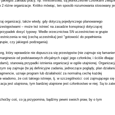
 jakiegoś zakładu pracy, np. ministerstwa, są jednocześnie członkami związ
 2 różne organizacje. Krótko mówiąc, ten sposób rozumowania stosowany je
dzaj organizacji, także wtedy, gdy dotyczą pojedynczego planowanego
zestępstwami – może też istnieć na zasadzie konspiracji dotyczącej
et przypadek dosyć typowy. Wedle orzecznictwa SN uczestnictwo w grupie
tniczenia w niej (cechą uczestnika) jest "gotowość do popełnienia
rupie, czy jakiegoś podżegania).
ng, który wprawdzie nie dopuszcza się przestępstw (nie zajmuje się łamanie
na marginesie od podstawowych oficjalnych zajęć jego członków, i ściśle dbając
ami), stanowią przypadki istnienia organizacji w ogóle utajnionej. Organizacj
zym się zajmuje (te jej definicyjne zadania, jednoczące poglądy, plan działani
ragmencie, uznaje program lub działalność za normalną cechę każdej
ie wiadomo, że coś takiego istnieje, tj. w szczególności: coś zajmującego się
cja jest utajniona, tym bardziej utajnione jest członkostwo w niej. Są to zat
 choćby coś, co ją przypomina, bądźmy pewni swoich praw, by o tym