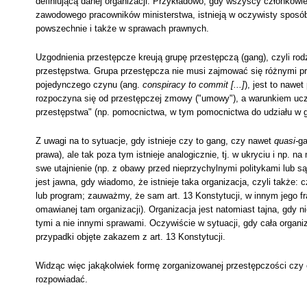
definiującą danej organizacji. Przykładowo, gdy wszyscy członkowie
zawodowego pracowników ministerstwa, istnieją w oczywisty sposób
powszechnie i także w sprawach prawnych.
Uzgodnienia przestępcze kreują grupę przestępczą (gang), czyli ro
przestępstwa. Grupa przestępcza nie musi zajmować się różnymi pr
pojedynczego czynu (ang.
conspiracy to commit [...]
), jest to naw
rozpoczyna się od przestępczej zmowy ("umowy"), a warunkiem uczes
przestępstwa" (np. pomocnictwa, w tym pomocnictwa do udziału w g
Z uwagi na to sytuacje, gdy istnieje czy to gang, czy nawet
quasi-
ga
prawa), ale tak poza tym istnieje analogicznie, tj. w ukryciu i np. 
swe utajnienie (np. z obawy przed nieprzychylnymi politykami lub sąd
jest jawna, gdy wiadomo, że istnieje taka organizacja, czyli także: c
lub program; zauważmy, że sam art. 13 Konstytucji, w innym jego f
omawianej tam organizacji). Organizacja jest natomiast tajna, gdy n
tymi a nie innymi sprawami. Oczywiście w sytuacji, gdy cała organiza
przypadki objęte zakazem z art. 13 Konstytucji.
Widząc więc jakąkolwiek formę zorganizowanej przestępczości czy
rozpowiadać.