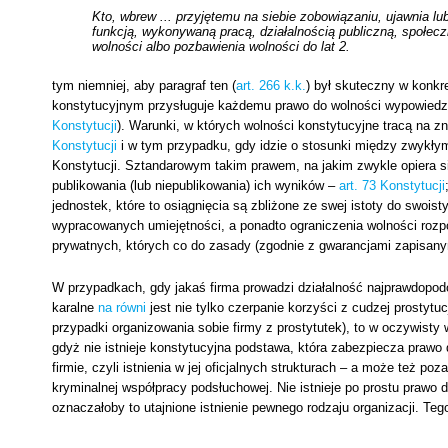
Kto, wbrew ... przyjętemu na siebie zobowiązaniu, ujawnia lu
funkcją, wykonywaną pracą,
działalnością publiczną, społec
wolności albo pozbawienia wolności do lat 2.
tym niemniej, aby paragraf ten (
art. 266 k.k.
) był skuteczny w konkr
konstytucyjnym przysługuje każdemu prawo do wolności wypowiedzi,
Konstytucji
). Warunki, w których wolności konstytucyjne tracą na zn
Konstytucji
i w tym przypadku, gdy idzie o stosunki między zwykłym
Konstytucji. Sztandarowym takim prawem, na jakim zwykle opiera si
publikowania (lub niepublikowania) ich wyników –
art. 73 Konstytucji
jednostek, które to osiągnięcia są zbliżone ze swej istoty do swoi
wypracowanych umiejętności, a ponadto ograniczenia wolności rozp
prywatnych, których co do zasady (zgodnie z gwarancjami zapisanym
W przypadkach, gdy jakaś firma prowadzi działalność najprawdopodo
karalne
na równi
jest nie tylko czerpanie korzyści z cudzej prostytuc
przypadki organizowania sobie firmy z prostytutek), to w oczywist
gdyż nie istnieje konstytucyjna podstawa, która zabezpiecza prawo d
firmie, czyli istnienia w jej oficjalnych strukturach – a może też po
kryminalnej współpracy podsłuchowej. Nie istnieje po prostu prawo do 
oznaczałoby to utajnione istnienie pewnego rodzaju organizacji. Te