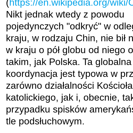
(
https://en.wikipedia.org/wiki
Nikt jednak wtedy z powodu
pojedynczych "odkryć" w odl
kraju, w rodzaju Chin, nie bił 
w kraju o pół globu od niego 
takim, jak Polska. Ta globalna
koordynacja jest typowa w pr
zarówno działalności Kościoła
katolickiego, jak i, obecnie, t
przypadku spisków amerykań
tle podsłuchowym.