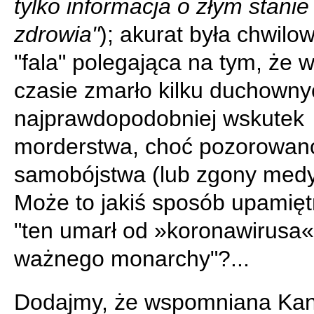
tylko informacja o złym stanie
zdrowia"
); akurat była chwil
"fala" polegająca na tym, że w
czasie zmarło kilku duchowny
najprawdopodobniej wskutek
morderstwa, choć pozorowano
samobójstwa (lub zgony medy
Może to jakiś sposób upamięt
"ten umarł od »koronawirusa«
ważnego monarchy"?...
Dodajmy, że wspomniana Kan