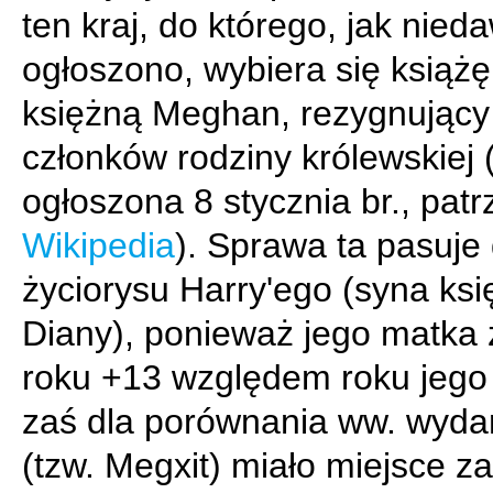
ten kraj, do którego, jak nied
ogłoszono, wybiera się książę
księżną Meghan, rezygnujący 
członków rodziny królewskiej
ogłoszona 8 stycznia br., patr
Wikipedia
). Sprawa ta pasuje
życiorysu Harry'ego (syna ksi
Diany), ponieważ jego matka
roku +13 względem roku jego 
zaś dla porównania ww. wyda
(tzw. Megxit) miało miejsce z