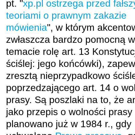
pt. "
xp.pl ostrzega przed fałs
teoriami o prawnym zakazie
mówienia
", w którym akcent
zwłaszcza bardzo pomocną w
temacie rolę art. 13 Konstytuc
ściślej: jego końcówki), zape
zresztą nieprzypadkowo ściśl
poprzedzającego art. 14 o wo
prasy. Są poszlaki na to, że ar
jako przepis o wolności prasy
planowano już w 1984 r., gdy