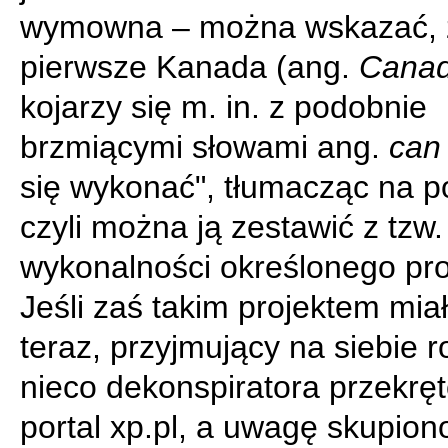
wymowna – można wskazać, 
pierwsze Kanada (ang.
Cana
kojarzy się m. in. z podobnie
brzmiącymi słowami ang.
can
się wykonać", tłumacząc na po
czyli można ją zestawić z tzw
wykonalności określonego pro
Jeśli zaś takim projektem mia
teraz, przyjmujący na siebie r
nieco dekonspiratora przekrę
portal xp.pl, a uwagę skupion