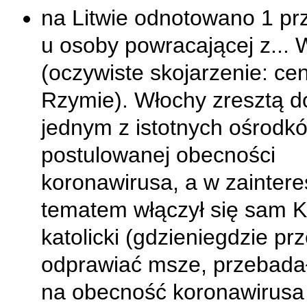
na Litwie odnotowano 1 pr
u osoby powracającej z... 
(oczywiste skojarzenie: cen
Rzymie). Włochy zresztą d
jednym z istotnych ośrodk
postulowanej obecności
koronawirusa, a w zainter
tematem włączył się sam K
katolicki (gdzieniegdzie pr
odprawiać msze, przebadał
na obecność koronawirus