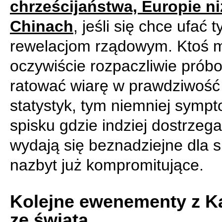
chrześcijaństwa, Europie ni
Chinach
, jeśli się chce ufać 
rewelacjom rządowym. Ktoś 
oczywiście rozpaczliwie prób
ratować wiarę w prawdziwość
statystyk, tym niemniej symp
spisku gdzie indziej dostrzeg
wydają się beznadziejne dla 
nazbyt już kompromitujące.
Kolejne ewenementy z K
ze świata