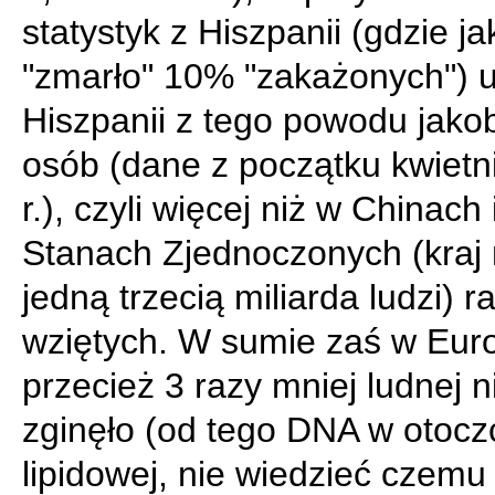
statystyk z Hiszpanii (gdzie j
"zmarło" 10% "zakażonych") 
Hiszpanii z tego powodu jakob
osób (dane z początku kwietn
r.), czyli więcej niż w Chinach 
Stanach Zjednoczonych (kraj
jedną trzecią miliarda ludzi) 
wziętych. W sumie zaś w Euro
przecież 3 razy mniej ludnej n
zginęło (od tego DNA w otocz
lipidowej, nie wiedzieć czemu