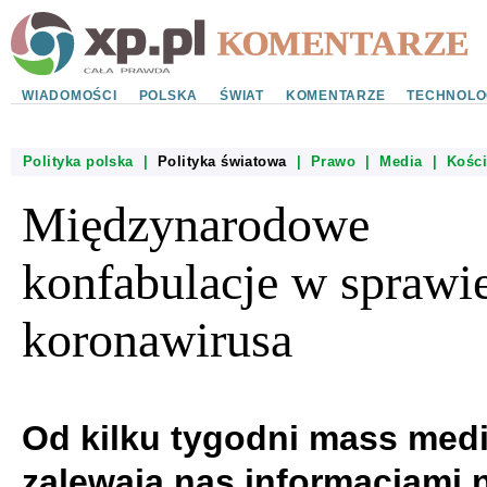
WIADOMOŚCI
POLSKA
ŚWIAT
KOMENTARZE
TECHNOLO
Polityka polska
|
Polityka światowa
|
Prawo
|
Media
|
Kości
Międzynarodowe
konfabulacje w sprawi
koronawirusa
Od kilku tygodni mass med
zalewają nas informacjami 