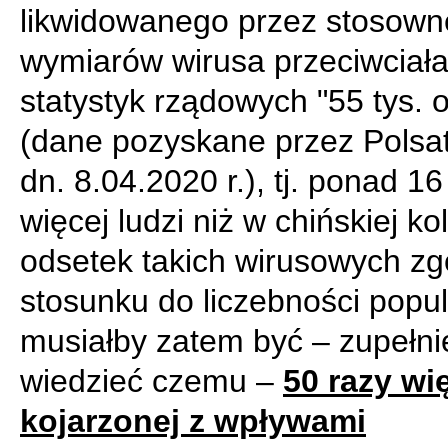
likwidowanego przez stosown
wymiarów wirusa przeciwciał
statystyk rządowych "55 tys. 
(dane pozyskane przez Polsa
dn. 8.04.2020 r.), tj. ponad 16
więcej ludzi niż w chińskiej ko
odsetek takich wirusowych z
stosunku do liczebności popul
musiałby zatem być – zupełni
wiedzieć czemu –
50 razy wi
kojarzonej z wpływami