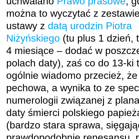
uchwalano
Prawo prasowe
, g
można to wyczytać z zestawie
ustawy z
datą urodzin Piotra
Niżyńskiego
(tu plus 1 dzień, 
4 miesiące – dodać w poszcz
polach daty), zaś co do 13-ki 
ogólnie wiadomo przecież, że 
pechowa, a wynika to ze specy
numerologii związanej z plan
daty śmierci polskiego papież
(bardzo stara sprawa, sięgaj
prawdopodobnie renesansu, p