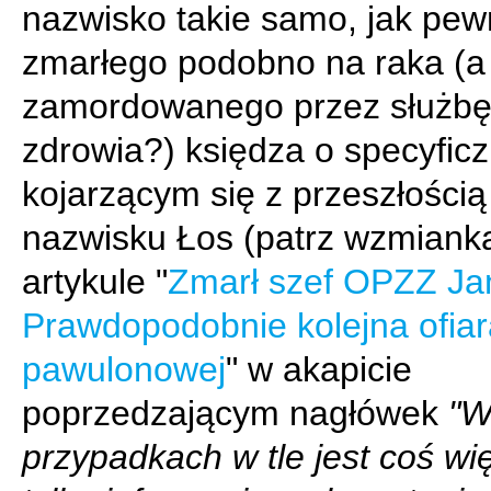
nazwisko takie samo, jak pe
zmarłego podobno na raka (
zamordowanego przez służb
zdrowia?) księdza o specyfic
kojarzącym się z przeszłością
nazwisku Łos (patrz wzmiank
artykule "
Zmarł szef OPZZ Ja
Prawdopodobnie kolejna ofiar
pawulonowej
" w akapicie
poprzedzającym nagłówek
"W
przypadkach w tle jest coś wię