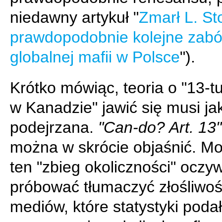
niedawny artykuł "
Zmarł L. S
prawdopodobnie kolejne zabó
globalnej mafii w Polsce
").
Krótko mówiąc, teoria o "13-tu
w Kanadzie" jawić się musi ja
podejrzana.
"Can-do? Art. 13"
można w skrócie objaśnić. M
ten "zbieg okoliczności" oczyw
próbować tłumaczyć złośliwoś
mediów, które statystyki poda