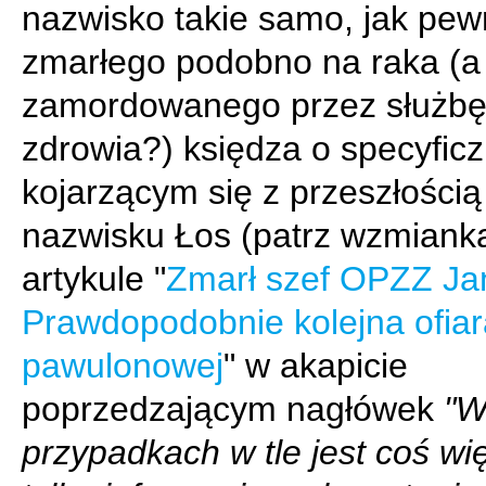
nazwisko takie samo, jak pe
zmarłego podobno na raka (
zamordowanego przez służb
zdrowia?) księdza o specyfic
kojarzącym się z przeszłością
nazwisku Łos (patrz wzmiank
artykule "
Zmarł szef OPZZ Ja
Prawdopodobnie kolejna ofiar
pawulonowej
" w akapicie
poprzedzającym nagłówek
"W
przypadkach w tle jest coś wię