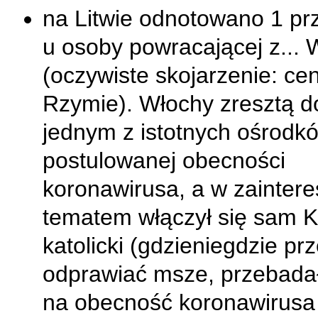
na Litwie odnotowano 1 pr
u osoby powracającej z... 
(oczywiste skojarzenie: cen
Rzymie). Włochy zresztą d
jednym z istotnych ośrodk
postulowanej obecności
koronawirusa, a w zainter
tematem włączył się sam K
katolicki (gdzieniegdzie pr
odprawiać msze, przebadał
na obecność koronawirus