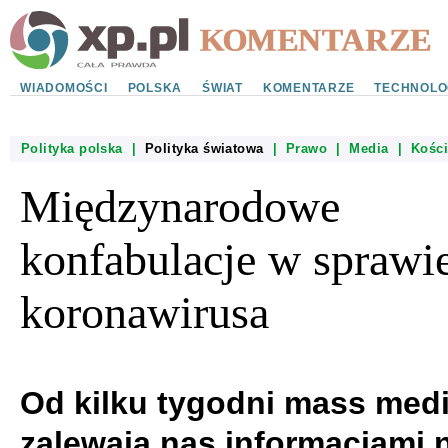
WIADOMOŚCI
POLSKA
ŚWIAT
KOMENTARZE
TECHNOLO
Polityka polska
|
Polityka światowa
|
Prawo
|
Media
|
Kości
Międzynarodowe
konfabulacje w sprawi
koronawirusa
Od kilku tygodni mass med
zalewają nas informacjami 