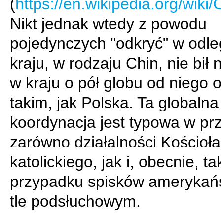
(
https://en.wikipedia.org/wiki
Nikt jednak wtedy z powodu
pojedynczych "odkryć" w odl
kraju, w rodzaju Chin, nie bił 
w kraju o pół globu od niego 
takim, jak Polska. Ta globalna
koordynacja jest typowa w pr
zarówno działalności Kościoła
katolickiego, jak i, obecnie, t
przypadku spisków amerykań
tle podsłuchowym.