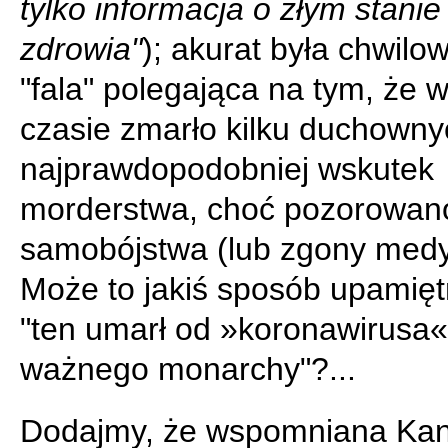
tylko informacja o złym stanie
zdrowia"
); akurat była chwil
"fala" polegająca na tym, że w
czasie zmarło kilku duchowny
najprawdopodobniej wskutek
morderstwa, choć pozorowano
samobójstwa (lub zgony medy
Może to jakiś sposób upamięt
"ten umarł od »koronawirusa«
ważnego monarchy"?...
Dodajmy, że wspomniana Kan