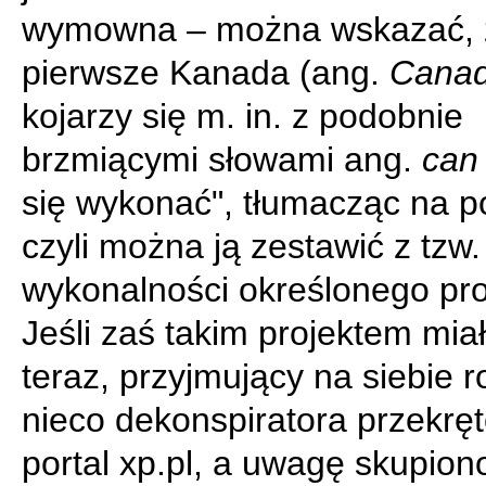
wymowna – można wskazać, 
pierwsze Kanada (ang.
Cana
kojarzy się m. in. z podobnie
brzmiącymi słowami ang.
can
się wykonać", tłumacząc na po
czyli można ją zestawić z tzw
wykonalności określonego pro
Jeśli zaś takim projektem mia
teraz, przyjmujący na siebie r
nieco dekonspiratora przekrę
portal xp.pl, a uwagę skupion