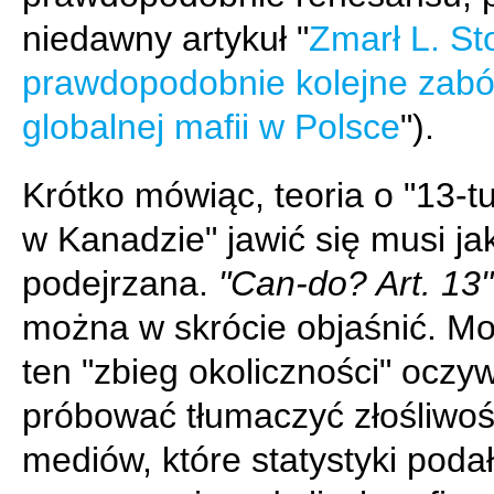
niedawny artykuł "
Zmarł L. S
prawdopodobnie kolejne zabó
globalnej mafii w Polsce
").
Krótko mówiąc, teoria o "13-tu
w Kanadzie" jawić się musi ja
podejrzana.
"Can-do? Art. 13"
można w skrócie objaśnić. M
ten "zbieg okoliczności" oczyw
próbować tłumaczyć złośliwoś
mediów, które statystyki poda