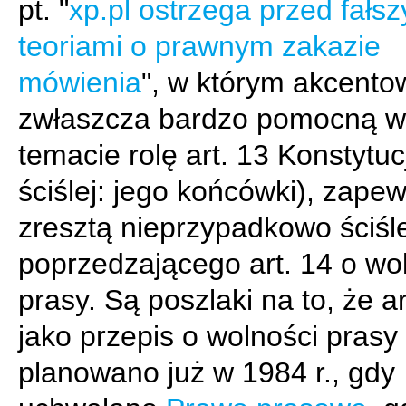
pt. "
xp.pl ostrzega przed fałs
teoriami o prawnym zakazie
mówienia
", w którym akcent
zwłaszcza bardzo pomocną w
temacie rolę art. 13 Konstytuc
ściślej: jego końcówki), zape
zresztą nieprzypadkowo ściśl
poprzedzającego art. 14 o wo
prasy. Są poszlaki na to, że ar
jako przepis o wolności prasy
planowano już w 1984 r., gdy