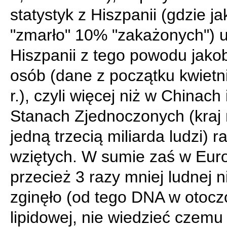
statystyk z Hiszpanii (gdzie j
"zmarło" 10% "zakażonych") 
Hiszpanii z tego powodu jakob
osób (dane z początku kwietn
r.), czyli więcej niż w Chinach 
Stanach Zjednoczonych (kraj
jedną trzecią miliarda ludzi) 
wziętych. W sumie zaś w Euro
przecież 3 razy mniej ludnej n
zginęło (od tego DNA w otocz
lipidowej, nie wiedzieć czemu