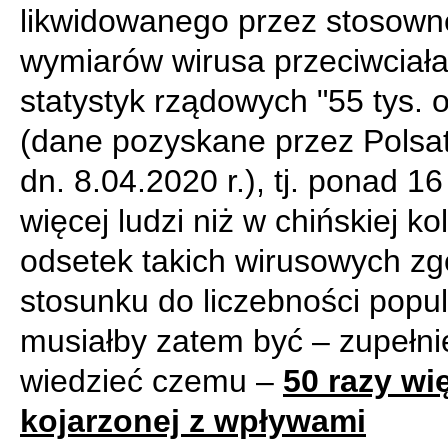
likwidowanego przez stosown
wymiarów wirusa przeciwciał
statystyk rządowych "55 tys. 
(dane pozyskane przez Polsa
dn. 8.04.2020 r.), tj. ponad 16
więcej ludzi niż w chińskiej ko
odsetek takich wirusowych z
stosunku do liczebności popul
musiałby zatem być – zupełni
wiedzieć czemu –
50 razy wi
kojarzonej z wpływami