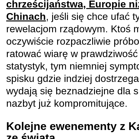
chrześcijaństwa, Europie ni
Chinach
, jeśli się chce ufać 
rewelacjom rządowym. Ktoś 
oczywiście rozpaczliwie prób
ratować wiarę w prawdziwość
statystyk, tym niemniej symp
spisku gdzie indziej dostrzeg
wydają się beznadziejne dla 
nazbyt już kompromitujące.
Kolejne ewenementy z K
ze świata