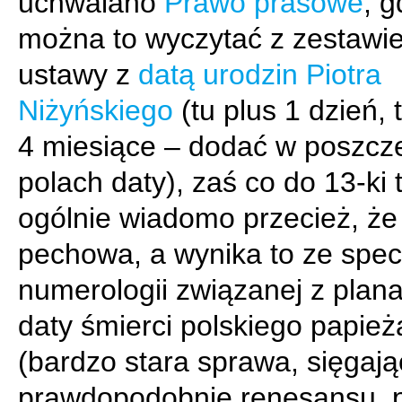
uchwalano
Prawo prasowe
, g
można to wyczytać z zestawie
ustawy z
datą urodzin Piotra
Niżyńskiego
(tu plus 1 dzień, 
4 miesiące – dodać w poszcz
polach daty), zaś co do 13-ki 
ogólnie wiadomo przecież, że 
pechowa, a wynika to ze specy
numerologii związanej z plan
daty śmierci polskiego papież
(bardzo stara sprawa, sięgaj
prawdopodobnie renesansu, p