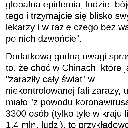
globalna epidemia, ludzie, bój
tego i trzymajcie się blisko s
lekarzy i w razie czego bez w
po nich dzwońcie".
Dodatkową godną uwagi spra
to, że choć w Chinach, które 
"zaraziły cały świat" w
niekontrolowanej fali zarazy,
miało "z powodu koronawirusa
3300 osób (tylko tyle w kraju 
1,4 mln. ludzi), to przykładow