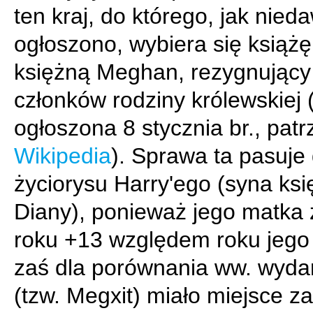
ten kraj, do którego, jak nied
ogłoszono, wybiera się książę
księżną Meghan, rezygnujący 
członków rodziny królewskiej
ogłoszona 8 stycznia br., patr
Wikipedia
). Sprawa ta pasuje
życiorysu Harry'ego (syna ksi
Diany), ponieważ jego matka
roku +13 względem roku jego 
zaś dla porównania ww. wyda
(tzw. Megxit) miało miejsce z